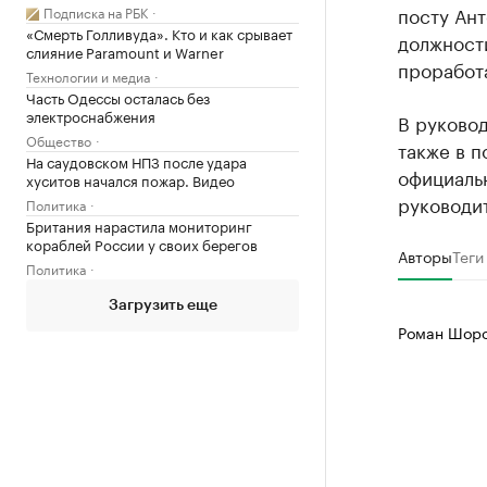
посту Ант
Подписка на РБК
«Смерть Голливуда». Кто и как срывает
должност
слияние Paramount и Warner
проработа
Технологии и медиа
Часть Одессы осталась без
электроснабжения
В руково
Общество
также в п
На саудовском НПЗ после удара
официаль
хуситов начался пожар. Видео
руководи
Политика
Британия нарастила мониторинг
кораблей России у своих берегов
Авторы
Теги
Политика
Загрузить еще
Роман Шоро