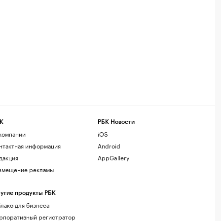
К
РБК Новости
компании
iOS
нтактная информация
Android
дакция
AppGallery
змещение рекламы
угие продукты РБК
лако для бизнеса
рпоративный регистратор