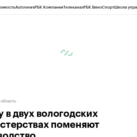
жимость
Autonews
РБК Компании
Телеканал
РБК Вино
Спорт
Школа упра
д
Стиль
Крипто
РБК Бизнес-среда
Дискуссионный клуб
Исследования
К
а контрагентов
Политика
Экономика
Бизнес
Технологии и медиа
Фина
 область
у в двух вологодских
стерствах поменяют
водство