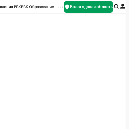
Вологодская область
вления РБК
РБК Образование
редитные рейтинги
Франшизы
нсы
Рынок наличной валюты