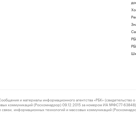
до
Хо
Ре
Зн
Са
РБ
РБ
Шк
ения и материалы информационного агентства «РБК» (свидетельство о 
овых коммуникаций (Роскомнадзор) 09.12.2015 за номером ИА №ФС77-63848) 
 связи, информационных технологий и массовых коммуникаций (Роскомнадз