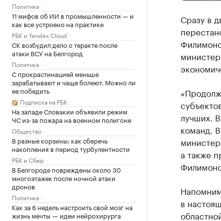
Политика
11 мифов об ИИ в промышленности — и
Сразу в 
как все устроено на практике
перестано
РБК и Yandex Cloud
Филимоно
СК возбудил дело о теракте после
атаки ВСУ на Белгород
министер
Политика
экономич
С прокрастинацией меньше
зарабатывают и чаще болеют. Можно ли
ее победить
«Продолжи
Подписка на РБК
субъектов
На западе Словакии объявили режим
лучших. 
ЧС из-за пожара на военном полигоне
команд. В
Общество
В разные корзины: как сберечь
министер
накопления в период турбулентности
а также п
РБК и Сбер
Филимоно
В Белгороде повреждены около 30
многоэтажек после ночной атаки
дронов
Напомним
Политика
в настоя
Как за 6 недель настроить свой мозг на
областно
жизнь мечты — идеи нейрохирурга