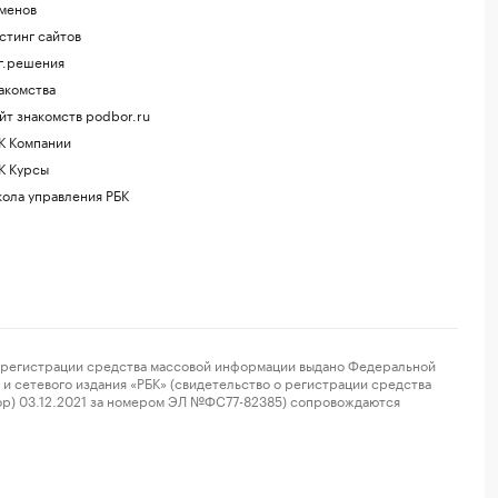
менов
стинг сайтов
г.решения
акомства
йт знакомств podbor.ru
К Компании
К Курсы
ола управления РБК
регистрации средства массовой информации выдано Федеральной
и сетевого издания «РБК» (свидетельство о регистрации средства
ор) 03.12.2021 за номером ЭЛ №ФС77-82385) сопровождаются