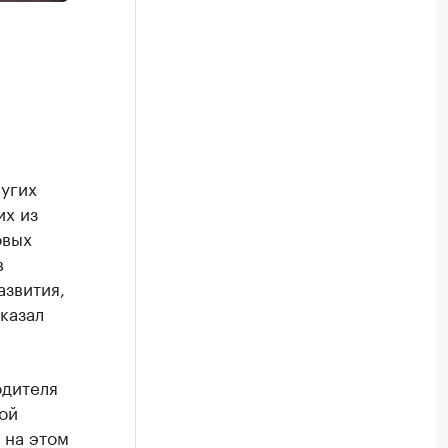
угих
их из
овых
в
звития,
казал
одителя
ой
 на этом