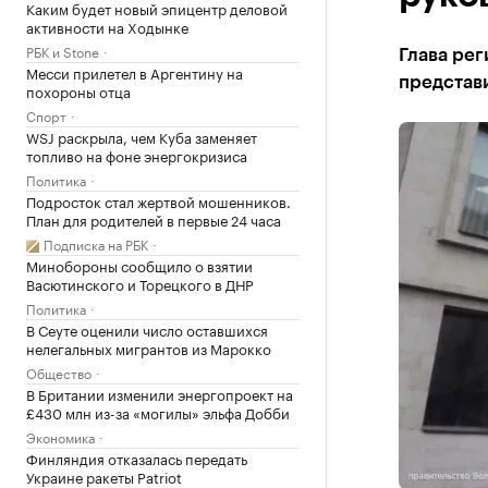
Каким будет новый эпицентр деловой
активности на Ходынке
РБК и Stone
Глава рег
Месси прилетел в Аргентину на
представ
похороны отца
Спорт
WSJ раскрыла, чем Куба заменяет
топливо на фоне энергокризиса
Политика
Подросток стал жертвой мошенников.
План для родителей в первые 24 часа
Подписка на РБК
Минобороны сообщило о взятии
Васютинского и Торецкого в ДНР
Политика
В Сеуте оценили число оставшихся
нелегальных мигрантов из Марокко
Общество
В Британии изменили энергопроект на
£430 млн из-за «могилы» эльфа Добби
Экономика
Финляндия отказалась передать
Украине ракеты Patriot