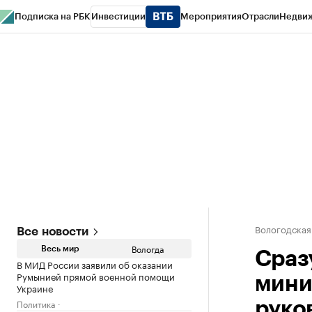
Подписка на РБК
Инвестиции
Мероприятия
Отрасли
Недви
РБК Курсы
РБК Life
Тренды
Визионеры
Национальные проекты
Горо
Газета
Спецпроекты СПб
Конференции СПб
Спецпроекты
Проверк
Вологодская
Все новости
Вологда
Весь мир
Сраз
В МИД России заявили об оказании
Румынией прямой военной помощи
мини
Украине
Политика
руко