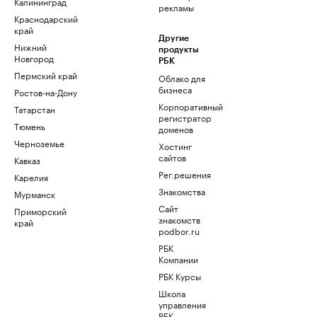
Калининград
рекламы
Краснодарский
край
Другие
Нижний
продукты
Новгород
РБК
Пермский край
Облако для
бизнеса
Ростов-на-Дону
Корпоративный
Татарстан
регистратор
Тюмень
доменов
Черноземье
Хостинг
сайтов
Кавказ
Рег.решения
Карелия
Знакомства
Мурманск
Сайт
Приморский
знакомств
край
podbor.ru
РБК
Компании
РБК Курсы
Школа
управления
РБК