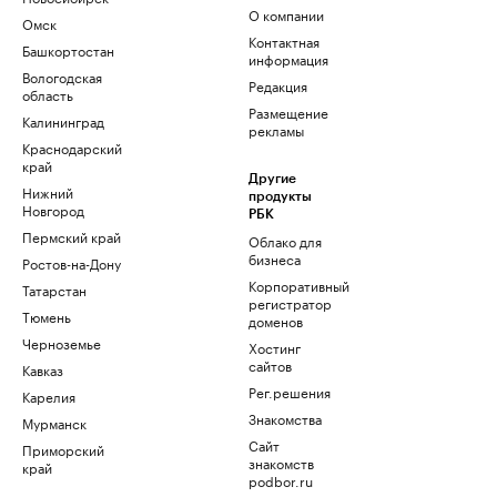
О компании
Омск
Контактная
Башкортостан
информация
Вологодская
Редакция
область
Размещение
Калининград
рекламы
Краснодарский
край
Другие
Нижний
продукты
Новгород
РБК
Пермский край
Облако для
бизнеса
Ростов-на-Дону
Корпоративный
Татарстан
регистратор
Тюмень
доменов
Черноземье
Хостинг
сайтов
Кавказ
Рег.решения
Карелия
Знакомства
Мурманск
Сайт
Приморский
знакомств
край
podbor.ru