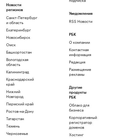
Новости
регионов
Уведомления
Санкт-Петербург
RSS Новости
и область
Екатеринбург
РБК
Новосибирск
О компании
Омск
Контактная
Башкортостан
информация
Вологодская
Редакция
область
Размещение
Калининград
рекламы
Краснодарский
край
Другие
Нижний
продукты
Новгород
РБК
Пермский край
Облако для
бизнеса
Ростов-на-Дону
Корпоративный
Татарстан
регистратор
Тюмень
доменов
Черноземье
Хостинг