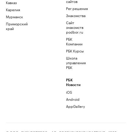
сайтов
Кавказ
Рег.решения
Карелия
Знакомства
Мурманск
Сайт
Приморский
знакомств
край
podbor.ru
РБК
Компании
РБК Курсы
Школа
управления
РБК
РБК
Новости
iOS
Android
AppGallery