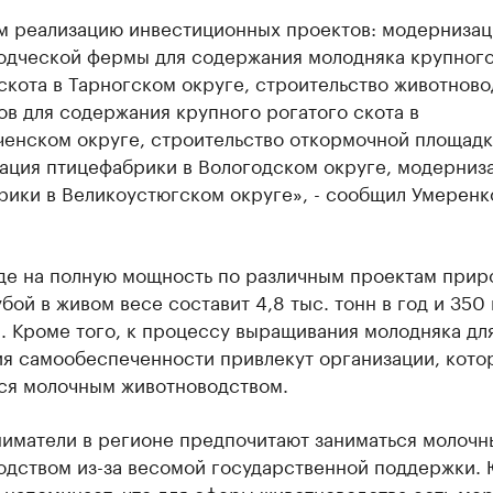
м реализацию инвестиционных проектов: модернизац
одческой фермы для содержания молодняка крупног
скота в Тарногском округе, строительство животнов
в для содержания крупного рогатого скота в
енском округе, строительство откормочной площадк
ация птицефабрики в Вологодском округе, модерниз
ики в Великоустюгском округе», - сообщил Умеренко
де на полную мощность по различным проектам прир
убой в живом весе составит 4,8 тыс. тонн в год и 350 
. Кроме того, к процессу выращивания молодняка дл
я самообеспеченности привлекут организации, кото
ся молочным животноводством.
иматели в регионе предпочитают заниматься молоч
одством из-за весомой государственной поддержки.
 напоминает, что для сферы животноводства есть ме