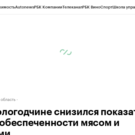
жимость
Autonews
РБК Компании
Телеканал
РБК Вино
Спорт
Школа упра
д
Стиль
Крипто
РБК Бизнес-среда
Дискуссионный клуб
Исследования
К
а контрагентов
Политика
Экономика
Бизнес
Технологии и медиа
Фина
 область
ологодчине снизился показа
обеспеченности мясом и
ми