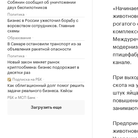
Собянин сообщил об уничтожении
«Начинае
двух беспилотников
Политика
животнов
Бизнес в России ужесточил борьбу с
рогатого 
воровством сотрудников. Главные
комплексо
схемы
Образование
Междуреч
В Самаре остановили транспорт из-за
модерниз
объявления ракетной опасности
птицефабр
Политика
канале.
Новый закон меняет рынок
криптообмена: бизнес подорожает в
десятки раз
При выхо
Подписка на РБК
скота на 
Как облигационный долг помог решить
задачи реального бизнеса. Кейсы
штук яйца
РБК и МСП Банк
повышени
занимают
Загрузить еще
Предприн
животнов
Умеренко