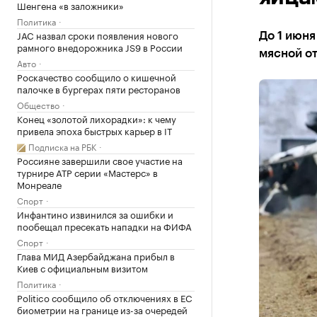
Шенгена «в заложники»
Политика
JAC назвал сроки появления нового
До 1 июня
рамного внедорожника JS9 в России
мясной от
Авто
Роскачество сообщило о кишечной
палочке в бургерах пяти ресторанов
Общество
Конец «золотой лихорадки»: к чему
привела эпоха быстрых карьер в IT
Подписка на РБК
Россияне завершили свое участие на
турнире ATP серии «Мастерс» в
Монреале
Спорт
Инфантино извинился за ошибки и
пообещал пресекать нападки на ФИФА
Спорт
Глава МИД Азербайджана прибыл в
Киев с официальным визитом
Политика
Politico сообщило об отключениях в ЕС
биометрии на границе из-за очередей