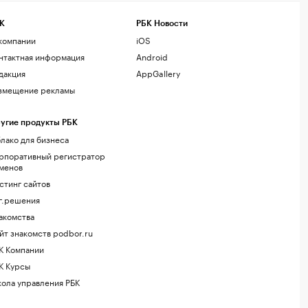
К
РБК Новости
компании
iOS
нтактная информация
Android
дакция
AppGallery
змещение рекламы
угие продукты РБК
лако для бизнеса
рпоративный регистратор
менов
стинг сайтов
г.решения
акомства
йт знакомств podbor.ru
К Компании
К Курсы
ола управления РБК