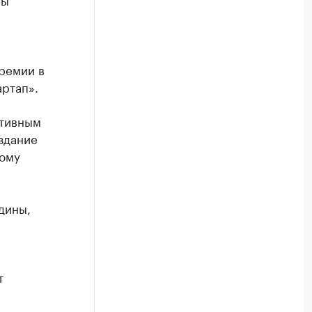
премии в
ртап».
ктивным
здание
ному
,
дины,
т