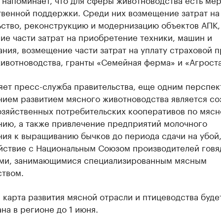
твенной поддержки. Среди них возмещение затрат на
ьство, реконструкцию и модернизацию объектов АПК,
е части затрат на приобретение техники, машин и
ния, возмещение части затрат на уплату страховой 
ивотноводства, гранты «Семейная ферма» и «Агроста
няет пресс-служба правительства, еще одним перспе
нием развитием мясного животноводства является со
озяйственных потребительских кооперативов по мяс
нию, а также привлечение предприятий молочного
ия к выращиванию бычков до периода сдачи на убой
йствие с Национальным Союзом производителей говя
ми, занимающимися специализированным мясным
ством.
карта развития мясной отрасли и птицеводства буде
на в регионе до 1 июня.