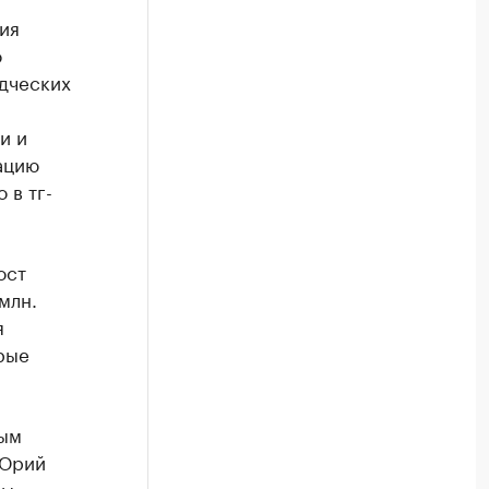
ия
о
одческих
и и
ацию
 в тг-
ост
млн.
я
рые
ным
 Юрий
ры