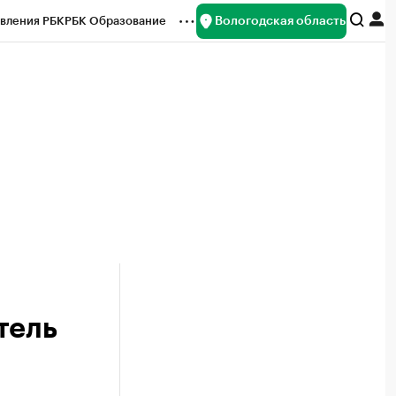
Вологодская область
вления РБК
РБК Образование
редитные рейтинги
Франшизы
нсы
Рынок наличной валюты
тель