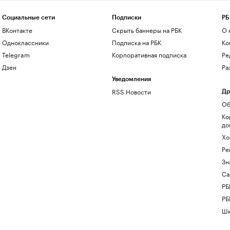
Социальные сети
Подписки
РБ
ВКонтакте
Скрыть баннеры на РБК
О 
Одноклассники
Подписка на РБК
Ко
Telegram
Корпоративная подписка
Ре
Дзен
Ра
Уведомления
RSS Новости
Др
Об
Ко
до
Хо
Ре
Зн
Са
РБ
РБ
Шк