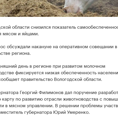
дской области снизился показатель самообеспеченно
я мясом и яйцами.
рос обсуждали накануне на оперативном совещании в
стве региона.
дняшний день в регионе при развитом молочном
одстве фиксируется низкая обеспеченность населен
 сообщает правительство Вологодской области.
ернатора Георгий Филимонов дал поручение разработ
 карту по развитию отрасли животноводства с повы
ти в мясном управлении. В решении проблемы участв
аместитель губернатора Юрий Умеренко.