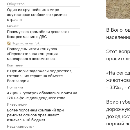
Общество
Один из крупнейших в мире
лоукостеров сообщил о кризисе
отрасли
Бизнес
В Волого
Почему электромобили дешевеют
населени
быстрее машин с ДВС
Подписка на РБК
Подведены итоги конкурса
Этот воп
«Перспективная концепция
правитель
маневрового локомотива»
Компании
В Приморье задержали подростков,
«На сего
готовивших теракт на объекте
животнов
Росгвардии
- 33%», -
Политика
Акции «Русагро» обвалились почти на
17% на фоне дивидендного гэпа
Врио губ
Инвестиции
дорожную
Более половины компаний при
ремонте офисов превышают
доходнос
изначальный бюджет
первый з
Недвижимость