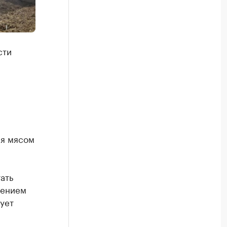
сти
ия мясом
ать
шением
ует