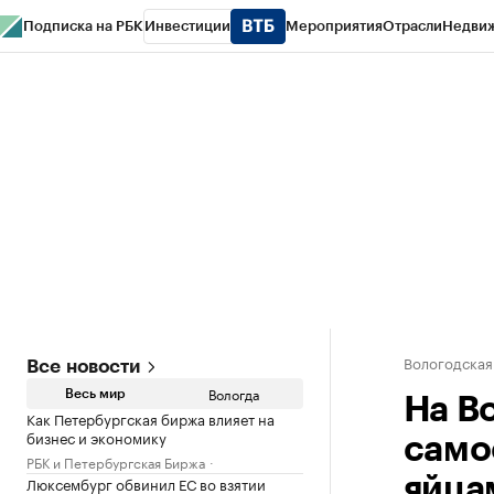
Подписка на РБК
Инвестиции
Мероприятия
Отрасли
Недви
РБК Курсы
РБК Life
Тренды
Визионеры
Национальные проекты
Горо
Газета
Спецпроекты СПб
Конференции СПб
Спецпроекты
Проверк
Вологодская
Все новости
Вологда
Весь мир
На В
Как Петербургская биржа влияет на
бизнес и экономику
само
РБК и Петербургская Биржа
Люксембург обвинил ЕС во взятии
яйца