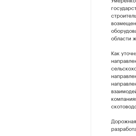
государс
строител
возмещени
оборудова
области ж
Как уточ
направле
сельскох
направле
направлен
взаимоде
компания
скотовод
Дорожная 
разработа