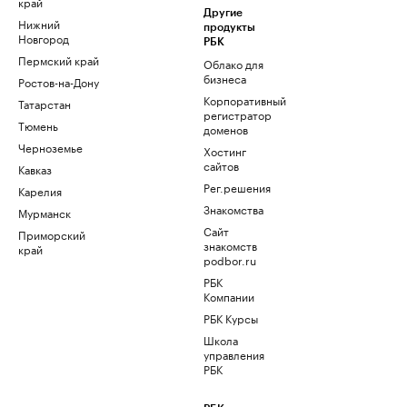
край
Другие
Нижний
продукты
Новгород
РБК
Пермский край
Облако для
бизнеса
Ростов-на-Дону
Корпоративный
Татарстан
регистратор
Тюмень
доменов
Черноземье
Хостинг
сайтов
Кавказ
Рег.решения
Карелия
Знакомства
Мурманск
Сайт
Приморский
знакомств
край
podbor.ru
РБК
Компании
РБК Курсы
Школа
управления
РБК