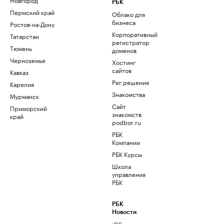
РБК
Пермский край
Облако для
бизнеса
Ростов-на-Дону
Корпоративный
Татарстан
регистратор
Тюмень
доменов
Черноземье
Хостинг
сайтов
Кавказ
Рег.решения
Карелия
Знакомства
Мурманск
Сайт
Приморский
знакомств
край
podbor.ru
РБК
Компании
РБК Курсы
Школа
управления
РБК
РБК
Новости
iOS