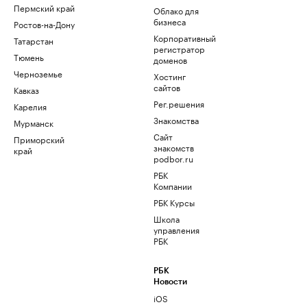
Пермский край
Облако для
бизнеса
Ростов-на-Дону
Корпоративный
Татарстан
регистратор
Тюмень
доменов
Черноземье
Хостинг
сайтов
Кавказ
Рег.решения
Карелия
Знакомства
Мурманск
Сайт
Приморский
знакомств
край
podbor.ru
РБК
Компании
РБК Курсы
Школа
управления
РБК
РБК
Новости
iOS