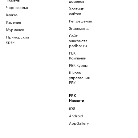
доменов
Черноземье
Хостинг
сайтов
Кавказ
Рег.решения
Карелия
Знакомства
Мурманск
Сайт
Приморский
знакомств
край
podbor.ru
РБК
Компании
РБК Курсы
Школа
управления
РБК
РБК
Новости
iOS
Android
AppGallery