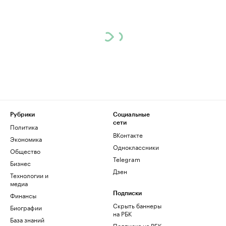
Рубрики
Социальные
сети
Политика
ВКонтакте
Экономика
Одноклассники
Общество
Telegram
Бизнес
Дзен
Технологии и
медиа
Финансы
Подписки
Скрыть баннеры
Биографии
на РБК
База знаний
Подписка на РБК