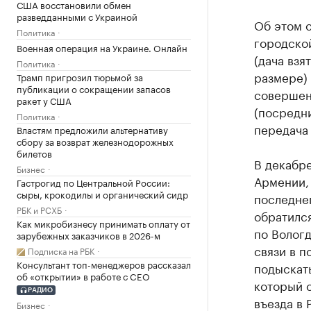
США восстановили обмен
разведданными с Украиной
Об этом 
Политика
городской
Военная операция на Украине. Онлайн
(дача взя
Политика
размере)
Трамп пригрозил тюрьмой за
публикации о сокращении запасов
совершени
ракет у США
(посредни
Политика
передача 
Властям предложили альтернативу
сбору за возврат железнодорожных
билетов
В декабр
Бизнес
Армении, 
Гастрогид по Центральной России:
сыры, крокодилы и органический сидр
последнег
РБК и РСХБ
обратилс
Как микробизнесу принимать оплату от
по Волог
зарубежных заказчиков в 2026-м
связи в п
Подписка на РБК
Консультант топ-менеджеров рассказал
подыскать
об «открытии» в работе с CEO
который с
РАДИО
въезда в
Бизнес