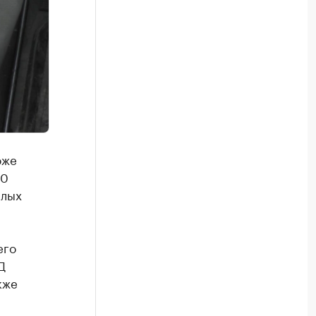
оже
00
илых
его
Д
кже