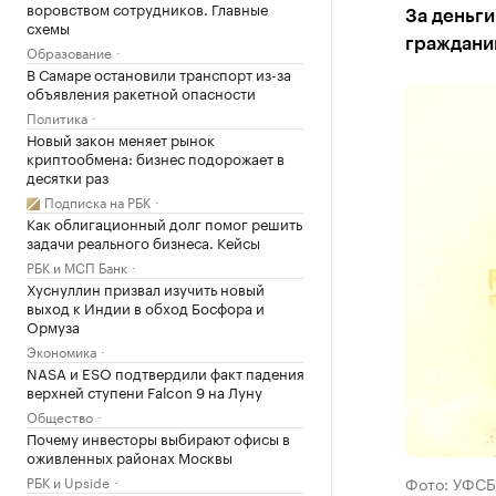
воровством сотрудников. Главные
За деньги
схемы
граждани
Образование
В Самаре остановили транспорт из-за
объявления ракетной опасности
Политика
Новый закон меняет рынок
криптообмена: бизнес подорожает в
десятки раз
Подписка на РБК
Как облигационный долг помог решить
задачи реального бизнеса. Кейсы
РБК и МСП Банк
Хуснуллин призвал изучить новый
выход к Индии в обход Босфора и
Ормуза
Экономика
NASA и ESO подтвердили факт падения
верхней ступени Falcon 9 на Луну
Общество
Почему инвесторы выбирают офисы в
оживленных районах Москвы
РБК и Upside
Фото: УФСБ