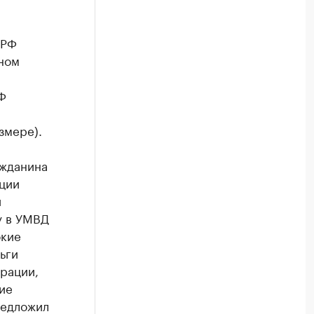
 РФ
ьном
Ф
я
змере).
ажданина
ации
и
у в УМВД
окие
ьги
рации,
ие
редложил