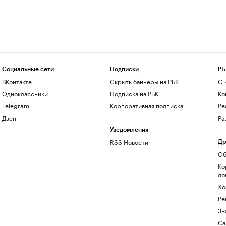
Социальные сети
Подписки
РБ
ВКонтакте
Скрыть баннеры на РБК
О 
Одноклассники
Подписка на РБК
Ко
Telegram
Корпоративная подписка
Ре
Дзен
Ра
Уведомления
RSS Новости
Др
Об
Ко
до
Хо
Ре
Зн
Са