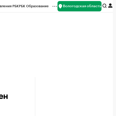
Вологодская область
вления РБК
РБК Образование
редитные рейтинги
Франшизы
нсы
Рынок наличной валюты
ен