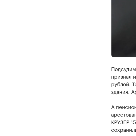
Подсудимы
признал 
рублей. Т
здания. А
А пенсио
арестова
КРУЗЕР 15
сохранил