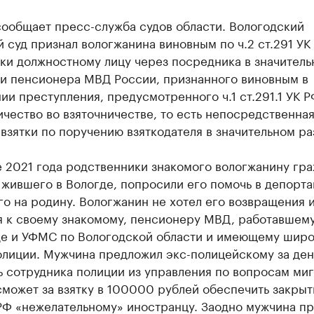
сообщает пресс-служба судов области. Вологодский
 суд признал вологжанина виновным по ч.2 ст.291 УК
тки должностному лицу через посредника в значител
 и пенсионера МВД России, признанного виновным в
и преступления, предусмотренного ч.1 ст.291.1 УК Р
чество во взяточничестве, то есть непосредственна
взятки по поручению взяткодателя в значительном ра
е 2021 года родственники знакомого вологжанину гр
жившего в Вологде, попросили его помочь в депорт
о на родину. Вологжанин не хотел его возвращения 
я к своему знакомому, пенсионеру МВД, работавшем
де и УФМС по Вологодской области и имеющему шир
олиции. Мужчина предложил экс-полицейскому за ден
 сотрудника полиции из управления по вопросам миг
может за взятку в 100000 рублей обеспечить закрыт
 РФ «нежелательному» иностранцу. Заодно мужчина п