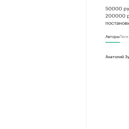
50000 руб
200000 р
постанови
Авторы
Теги
Анатолий З