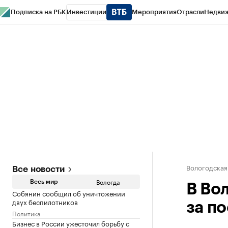
Подписка на РБК
Инвестиции
Мероприятия
Отрасли
Недви
РБК Курсы
РБК Life
Тренды
Визионеры
Национальные проекты
Горо
Газета
Спецпроекты СПб
Конференции СПб
Спецпроекты
Проверк
Вологодская
Все новости
Вологда
Весь мир
В Во
Собянин сообщил об уничтожении
двух беспилотников
за п
Политика
Бизнес в России ужесточил борьбу с