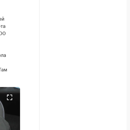
ей
рта
000
ела
Там