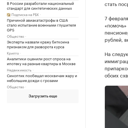
стать пос
В России разработали национальный
стандарт для синтетических данных
Подписка на РБК
7 феврал
Причиной авиакатастрофы в США
«помочь» 
стало испытание военными глушителя
GPS
пенсионе
Общество
рублей, в
Эксперты назвали кражу биткоина
признаком для разворота курса
На следу
Крипто
Аналитики оценили рост спроса на
иммиграц
ипотеку на разные квартиры в Москве
припарко
Недвижимость
обоих сх
Синоптик пообещал москвичам жару и
небольшие дожди с грозами
Общество
Загрузить еще