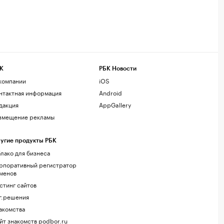
К
РБК Новости
компании
iOS
нтактная информация
Android
дакция
AppGallery
змещение рекламы
угие продукты РБК
лако для бизнеса
рпоративный регистратор
менов
стинг сайтов
г.решения
акомства
йт знакомств podbor.ru