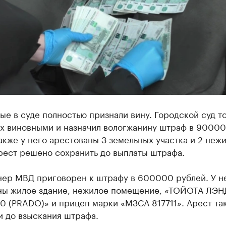
е в суде полностью признали вину. Городской суд т
их виновными и назначил вологжанину штраф в 9000
акже у него арестованы 3 земельных участка и 2 неж
рест решено сохранить до выплаты штрафа.
нер МВД приговорен к штрафу в 600000 рублей. У н
ны жилое здание, нежилое помещение, «ТОЙОТА ЛЭН
0 (PRADO)» и прицеп марки «МЗСА 817711». Арест та
и до взыскания штрафа.