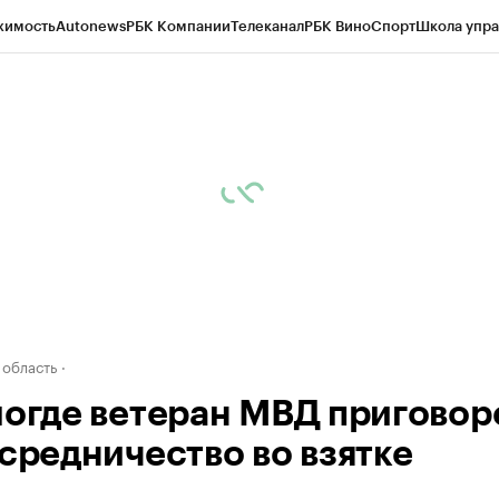
жимость
Autonews
РБК Компании
Телеканал
РБК Вино
Спорт
Школа упра
д
Стиль
Крипто
РБК Бизнес-среда
Дискуссионный клуб
Исследования
К
а контрагентов
Политика
Экономика
Бизнес
Технологии и медиа
Фина
 область
логде ветеран МВД приговор
осредничество во взятке