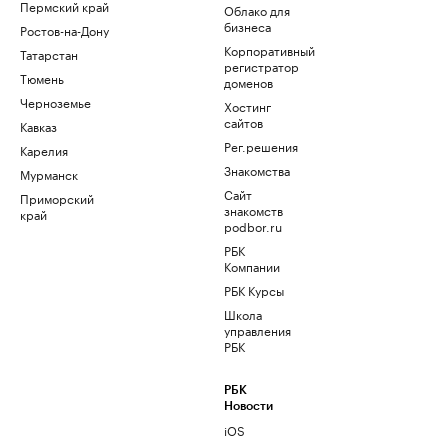
Пермский край
Облако для
бизнеса
Ростов-на-Дону
Корпоративный
Татарстан
регистратор
Тюмень
доменов
Черноземье
Хостинг
сайтов
Кавказ
Рег.решения
Карелия
Знакомства
Мурманск
Сайт
Приморский
знакомств
край
podbor.ru
РБК
Компании
РБК Курсы
Школа
управления
РБК
РБК
Новости
iOS