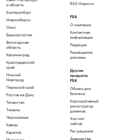
RSS Новости
и область
Екатеринбург
РБК
Новосибирск
О компании
Омск
Контактная
Башкортостан
информация
Вологодская
Редакция
область
Размещение
Калининград
рекламы
Краснодарский
край
Другие
Нижний
продукты
Новгород
РБК
Пермский край
Облако для
бизнеса
Ростов-на-Дону
Корпоративный
Татарстан
регистратор
Тюмень
доменов
Черноземье
Хостинг
сайтов
Кавказ
Рег.решения
Карелия
Знакомства
Мурманск