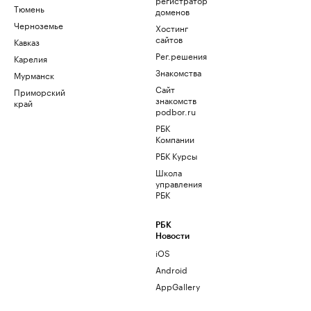
Тюмень
доменов
Черноземье
Хостинг
сайтов
Кавказ
Рег.решения
Карелия
Знакомства
Мурманск
Сайт
Приморский
знакомств
край
podbor.ru
РБК
Компании
РБК Курсы
Школа
управления
РБК
РБК
Новости
iOS
Android
AppGallery