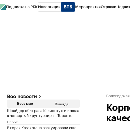
Подписка на РБК
Инвестиции
Мероприятия
Отрасли
Недви
РБК Курсы
РБК Life
Тренды
Визионеры
Национальные проекты
Горо
Газета
Спецпроекты СПб
Конференции СПб
Спецпроекты
Проверк
Вологодская
Все новости
Вологда
Весь мир
Корп
Шнайдер обыграла Калинскую и вышла
в четвертый круг турнира в Торонто
каче
Спорт
В горах Казахстана эвакуировали еще