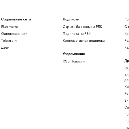
Социальные сети
Подписки
РБ
ВКонтакте
Скрыть баннеры на РБК
О 
Одноклассники
Подписка на РБК
Ко
Telegram
Корпоративная подписка
Ре
Дзен
Ра
Уведомления
RSS Новости
Др
Об
Ко
до
Хо
Ре
Зн
Са
РБ
РБ
Шк