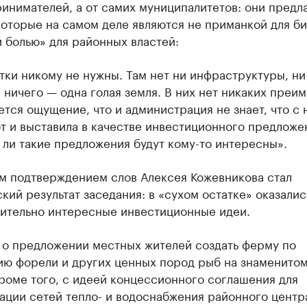
инимателей, а от самих муниципалитетов: они предл
которые на самом деле являются не приманкой для би
 болью» для районных властей:
тки никому не нужны. Там нет ни инфраструктуры, ни
 ничего — одна голая земля. В них нет никаких преи
тся ощущение, что и администрация не знает, что с 
от и выставила в качестве инвестиционного предложе
 ли такие предложения будут кому-то интересны».
м подтверждением слов Алексея Кожевникова стал
кий результат заседания: в «сухом остатке» оказалис
сительно интересные инвестиционные идеи.
т о предложении местных жителей создать ферму по
ию форели и других ценных пород рыб на знаменито
роме того, с идеей концессионного соглашения для
ации сетей тепло- и водоснабжения районного центр