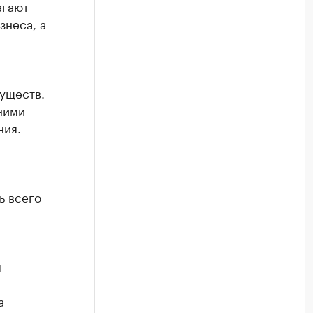
агают
знеса, а
муществ.
ними
ния.
ь всего
м
а