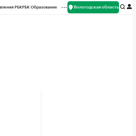
Вологодская область
вления РБК
РБК Образование
редитные рейтинги
Франшизы
нсы
Рынок наличной валюты