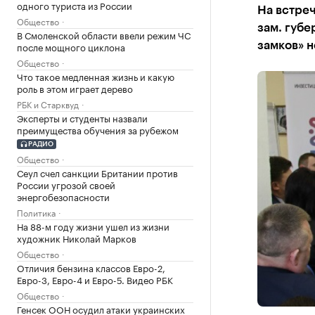
одного туриста из России
На встре
Общество
зам. губ
В Смоленской области ввели режим ЧС
после мощного циклона
замков» н
Общество
Что такое медленная жизнь и какую
роль в этом играет дерево
РБК и Старквуд
Эксперты и студенты назвали
преимущества обучения за рубежом
РАДИО
Общество
Сеул счел санкции Британии против
России угрозой своей
энергобезопасности
Политика
На 88-м году жизни ушел из жизни
художник Николай Марков
Общество
Отличия бензина классов Евро-2,
Евро-3, Евро-4 и Евро-5. Видео РБК
Общество
Генсек ООН осудил атаки украинских