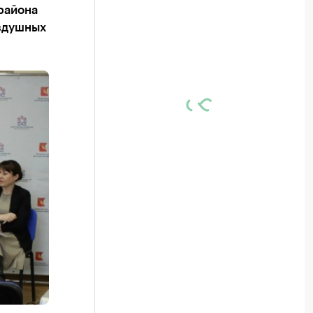
района
оздушных