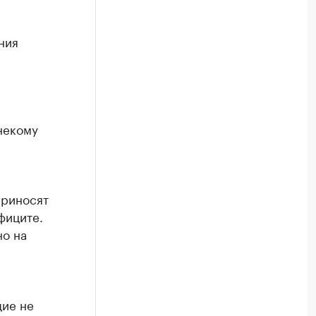
ния
некому
приносят
фиците.
но на
щие не