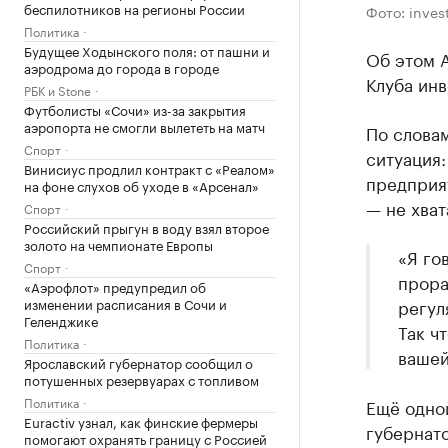
беспилотников на регионы России
Фото: inves
Политика
Будущее Ходынского поля: от пашни и
Об этом А
аэродрома до города в городе
Клуба ин
РБК и Stone
Футболисты «Сочи» из-за закрытия
аэропорта не смогли вылететь на матч
По словам
Спорт
ситуация:
Винисиус продлил контракт с «Реалом»
предприят
на фоне слухов об уходе в «Арсенал»
— не хват
Спорт
Российский прыгун в воду взял второе
золото на чемпионате Европы
«Я го
Спорт
прора
«Аэрофлот» предупредил об
изменении расписания в Сочи и
регул
Геленджике
Так ч
Политика
вашей
Ярославский губернатор сообщил о
потушенных резервуарах с топливом
Политика
Ещё одно
Euractiv узнал, как финские фермеры
губернат
помогают охранять границу с Россией