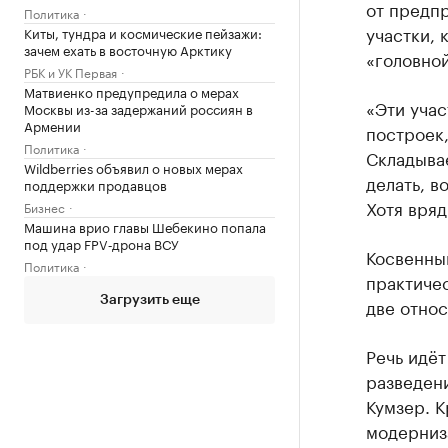
от предпр
Политика
участки, 
Киты, тундра и космические пейзажи:
зачем ехать в восточную Арктику
«головной
РБК и УК Первая
Матвиенко предупредила о мерах
«Эти учас
Москвы из-за задержаний россиян в
Армении
построек,
Политика
Складывае
Wildberries объявил о новых мерах
делать, в
поддержки продавцов
Хотя вряд
Бизнес
Машина врио главы Шебекино попала
под удар FPV‑дрона ВСУ
Косвенны
Политика
практичес
Загрузить еще
две отно
Речь идё
разведен
Кумзер. К
модерниз