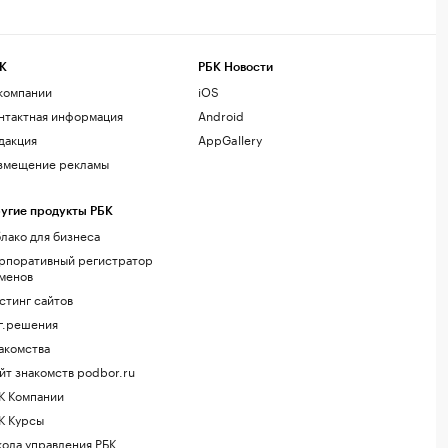
К
РБК Новости
компании
iOS
нтактная информация
Android
дакция
AppGallery
змещение рекламы
угие продукты РБК
лако для бизнеса
рпоративный регистратор
менов
стинг сайтов
г.решения
акомства
йт знакомств podbor.ru
К Компании
К Курсы
ола управления РБК