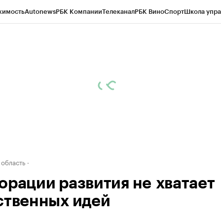
жимость
Autonews
РБК Компании
Телеканал
РБК Вино
Спорт
Школа упра
д
Стиль
Крипто
РБК Бизнес-среда
Дискуссионный клуб
Исследования
К
а контрагентов
Политика
Экономика
Бизнес
Технологии и медиа
Фина
 область
орации развития не хватает
ственных идей