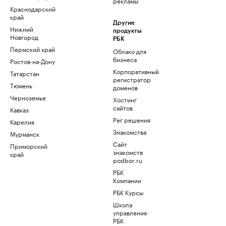
рекламы
Краснодарский
край
Другие
Нижний
продукты
Новгород
РБК
Пермский край
Облако для
бизнеса
Ростов-на-Дону
Корпоративный
Татарстан
регистратор
Тюмень
доменов
Черноземье
Хостинг
сайтов
Кавказ
Рег.решения
Карелия
Знакомства
Мурманск
Сайт
Приморский
знакомств
край
podbor.ru
РБК
Компании
РБК Курсы
Школа
управления
РБК