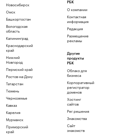
РБК
Новосибирск
О компании
Омск
Контактная
Башкортостан
информация
Вологодская
Редакция
область
Размещение
Калининград
рекламы
Краснодарский
край
Другие
Нижний
продукты
Новгород
РБК
Пермский край
Облако для
бизнеса
Ростов-на-Дону
Корпоративный
Татарстан
регистратор
Тюмень
доменов
Черноземье
Хостинг
сайтов
Кавказ
Рег.решения
Карелия
Знакомства
Мурманск
Сайт
Приморский
знакомств
край