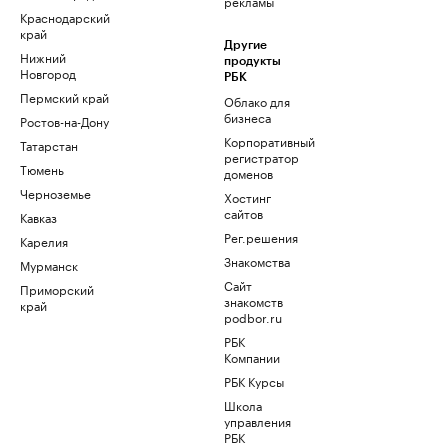
рекламы
Краснодарский
край
Другие
Нижний
продукты
Новгород
РБК
Пермский край
Облако для
бизнеса
Ростов-на-Дону
Корпоративный
Татарстан
регистратор
Тюмень
доменов
Черноземье
Хостинг
сайтов
Кавказ
Рег.решения
Карелия
Знакомства
Мурманск
Сайт
Приморский
знакомств
край
podbor.ru
РБК
Компании
РБК Курсы
Школа
управления
РБК