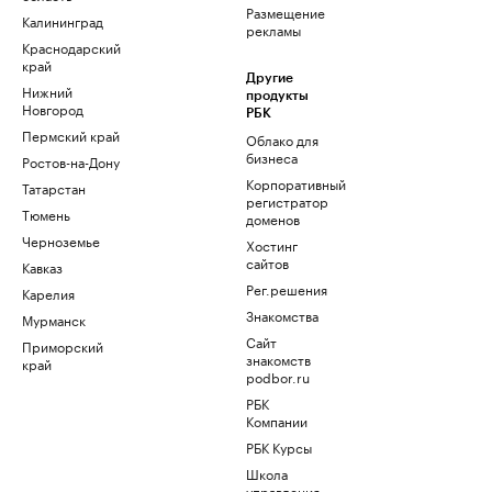
Размещение
Калининград
рекламы
Краснодарский
край
Другие
Нижний
продукты
Новгород
РБК
Пермский край
Облако для
бизнеса
Ростов-на-Дону
Корпоративный
Татарстан
регистратор
Тюмень
доменов
Черноземье
Хостинг
сайтов
Кавказ
Рег.решения
Карелия
Знакомства
Мурманск
Сайт
Приморский
знакомств
край
podbor.ru
РБК
Компании
РБК Курсы
Школа
управления