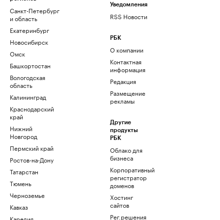
Уведомления
Санкт-Петербург
RSS Новости
и область
Екатеринбург
РБК
Новосибирск
О компании
Омск
Контактная
Башкортостан
информация
Вологодская
Редакция
область
Размещение
Калининград
рекламы
Краснодарский
край
Другие
Нижний
продукты
Новгород
РБК
Пермский край
Облако для
бизнеса
Ростов-на-Дону
Корпоративный
Татарстан
регистратор
Тюмень
доменов
Черноземье
Хостинг
сайтов
Кавказ
Рег.решения
Карелия