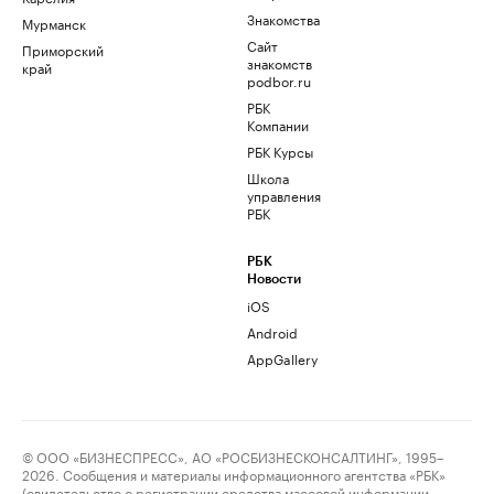
Знакомства
Мурманск
Сайт
Приморский
знакомств
край
podbor.ru
РБК
Компании
РБК Курсы
Школа
управления
РБК
РБК
Новости
iOS
Android
AppGallery
© ООО «БИЗНЕСПРЕСС», АО «РОСБИЗНЕСКОНСАЛТИНГ», 1995–
2026. Сообщения и материалы информационного агентства «РБК»
(свидетельство о регистрации средства массовой информации