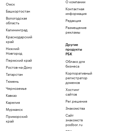
О компании
Омск
Контактная
Башкортостан
информация
Вологодская
Редакция
область
Размещение
Калининград
рекламы
Краснодарский
край
Другие
Нижний
продукты
Новгород
РБК
Пермский край
Облако для
бизнеса
Ростов-на-Дону
Корпоративный
Татарстан
регистратор
Тюмень
доменов
Черноземье
Хостинг
сайтов
Кавказ
Рег.решения
Карелия
Знакомства
Мурманск
Сайт
Приморский
знакомств
край
podbor.ru