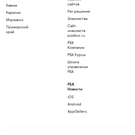
сайтов
Кавказ
Рег.решения
Карелия
Знакомства
Мурманск
Сайт
Приморский
знакомств
край
podbor.ru
РБК
Компании
РБК Курсы
Школа
управления
РБК
РБК
Новости
iOS
Android
AppGallery