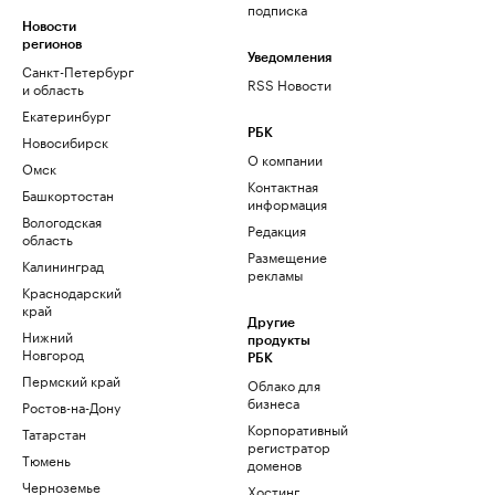
подписка
Новости
регионов
Уведомления
Санкт-Петербург
RSS Новости
и область
Екатеринбург
РБК
Новосибирск
О компании
Омск
Контактная
Башкортостан
информация
Вологодская
Редакция
область
Размещение
Калининград
рекламы
Краснодарский
край
Другие
Нижний
продукты
Новгород
РБК
Пермский край
Облако для
бизнеса
Ростов-на-Дону
Корпоративный
Татарстан
регистратор
Тюмень
доменов
Черноземье
Хостинг