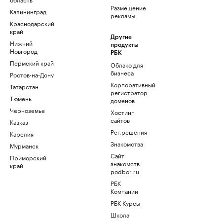
Размещение
Калининград
рекламы
Краснодарский
край
Другие
Нижний
продукты
Новгород
РБК
Пермский край
Облако для
бизнеса
Ростов-на-Дону
Корпоративный
Татарстан
регистратор
Тюмень
доменов
Черноземье
Хостинг
сайтов
Кавказ
Рег.решения
Карелия
Знакомства
Мурманск
Сайт
Приморский
знакомств
край
podbor.ru
РБК
Компании
РБК Курсы
Школа