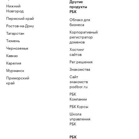
Другие
Нижний
продукты
Новгород
РБК
Пермский край
Облако для
бизнеса
Ростов-на-Дону
Корпоративный
Татарстан
регистратор
Тюмень
доменов
Черноземье
Хостинг
сайтов
Кавказ
Рег.решения
Карелия
Знакомства
Мурманск
Сайт
Приморский
знакомств
край
podbor.ru
РБК
Компании
РБК Курсы
Школа
управления
РБК
РБК