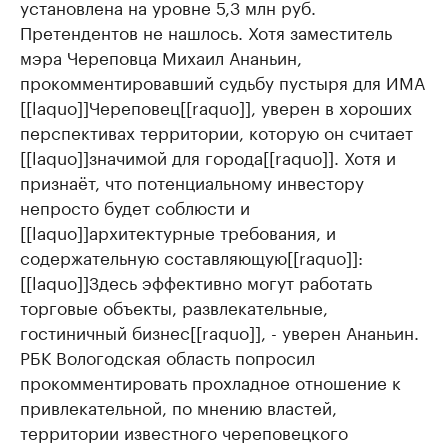
установлена на уровне 5,3 млн руб.
Претендентов не нашлось. Хотя заместитель
мэра Череповца Михаил Ананьин,
прокомментировавший судьбу пустыря для ИМА
[[laquo]]Череповец[[raquo]], уверен в хороших
перспективах территории, которую он считает
[[laquo]]значимой для города[[raquo]]. Хотя и
признаёт, что потенциальному инвестору
непросто будет соблюсти и
[[laquo]]архитектурные требования, и
содержательную составляющую[[raquo]]:
[[laquo]]Здесь эффективно могут работать
торговые объекты, развлекательные,
гостиничный бизнес[[raquo]], - уверен Ананьин.
РБК Вологодская область попросил
прокомментировать прохладное отношение к
привлекательной, по мнению властей,
территории известного череповецкого