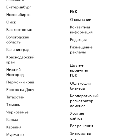
Екатеринбург
РБК
Новосибирск
О компании
Омск
Контактная
Башкортостан
информация
Вологодская
Редакция
область
Размещение
Калининград
рекламы
Краснодарский
край
Другие
Нижний
продукты
Новгород
РБК
Пермский край
Облако для
бизнеса
Ростов-на-Дону
Корпоративный
Татарстан
регистратор
Тюмень
доменов
Черноземье
Хостинг
сайтов
Кавказ
Рег.решения
Карелия
Знакомства
Мурманск