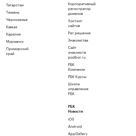
Корпоративный
Татарстан
регистратор
Тюмень
доменов
Черноземье
Хостинг
сайтов
Кавказ
Рег.решения
Карелия
Знакомства
Мурманск
Сайт
Приморский
знакомств
край
podbor.ru
РБК
Компании
РБК Курсы
Школа
управления
РБК
РБК
Новости
iOS
Android
AppGallery