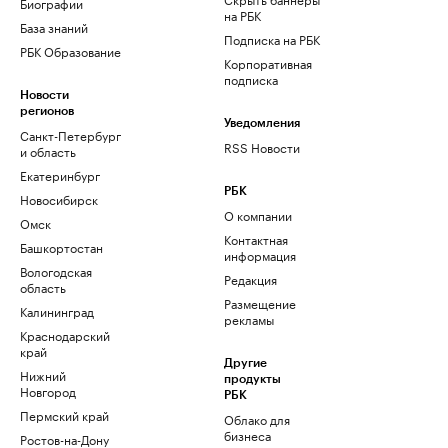
Биографии
на РБК
База знаний
Подписка на РБК
РБК Образование
Корпоративная
подписка
Новости
регионов
Уведомления
Санкт-Петербург
RSS Новости
и область
Екатеринбург
РБК
Новосибирск
О компании
Омск
Контактная
Башкортостан
информация
Вологодская
Редакция
область
Размещение
Калининград
рекламы
Краснодарский
край
Другие
Нижний
продукты
Новгород
РБК
Пермский край
Облако для
бизнеса
Ростов-на-Дону