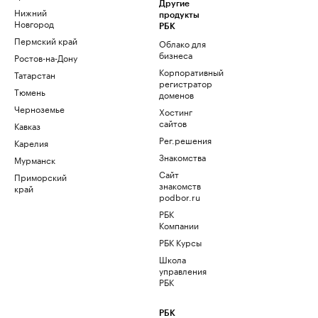
Другие
Нижний
продукты
Новгород
РБК
Пермский край
Облако для
бизнеса
Ростов-на-Дону
Корпоративный
Татарстан
регистратор
Тюмень
доменов
Черноземье
Хостинг
сайтов
Кавказ
Рег.решения
Карелия
Знакомства
Мурманск
Сайт
Приморский
знакомств
край
podbor.ru
РБК
Компании
РБК Курсы
Школа
управления
РБК
РБК