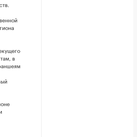
ств.
венной
гиона
текущего
там, в
траншеям
вый
ионе
и