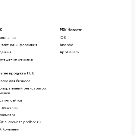
К
РБК Новости
компании
iOS
нтактная информация
Android
дакция
AppGallery
змещение рекламы
угие продукты РБК
лако для бизнеса
рпоративный регистратор
менов
стинг сайтов
г.решения
акомства
йт знакомств podbor.ru
К Компании