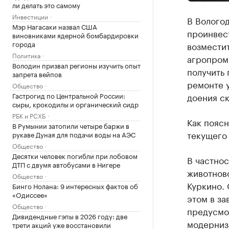
ли делать это самому
Инвестиции
В Вологод
Мэр Нагасаки назвал США
проинвест
виновниками ядерной бомбардировки
города
возместит
Политика
агропром
Володин призвал регионы изучить опыт
получить 
запрета вейпов
ремонте 
Общество
Гастрогид по Центральной России:
доения ск
сыры, крокодилы и органический сидр
РБК и РСХБ
Как поясн
В Румынии затопили четыре баржи в
текущего
рукаве Дуная для подачи воды на АЭС
Общество
Десятки человек погибли при лобовом
В частно
ДТП с двумя автобусами в Нигере
животново
Общество
Куркино. 
Бинго Нолана: 9 интересных фактов об
«Одиссее»
этом в за
Общество
предусмо
Дивидендные гэпы в 2026 году: две
модерниз
трети акций уже восстановили