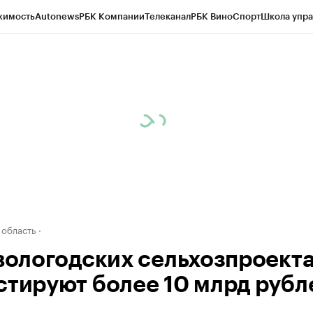
жимость
Autonews
РБК Компании
Телеканал
РБК Вино
Спорт
Школа упра
д
Стиль
Крипто
РБК Бизнес-среда
Дискуссионный клуб
Исследования
К
а контрагентов
Политика
Экономика
Бизнес
Технологии и медиа
Фина
 область
 вологодских сельхозпроект
стируют более 10 млрд рубл