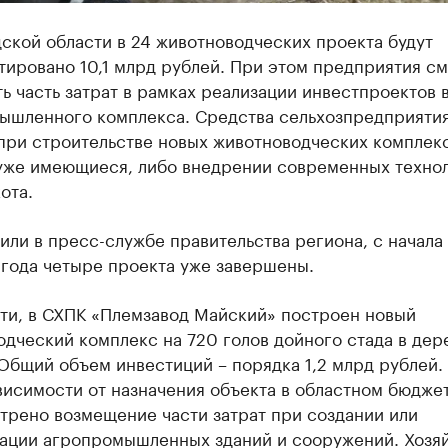
ской области в 24 животноводческих проекта будут
ировано 10,1 млрд рублей. При этом предприятия см
ь часть затрат в рамках реализации инвестпроектов 
ышленного комплекса. Средства сельхозпредприятия
при строительстве новых животноводческих комплек
уже имеющиеся, либо внедрении современных техно
ота.
или в пресс-службе правительства региона, с начала
 года четыре проекта уже завершены.
сти, в СХПК «Племзавод Майский» построен новый
дческий комплекс на 720 голов дойного стада в дер
Общий объем инвестиций – порядка 1,2 млрд рублей.
висимости от назначения объекта в областном бюдже
трено возмещение части затрат при создании или
ации агропромышленных зданий и сооружений. Хозя