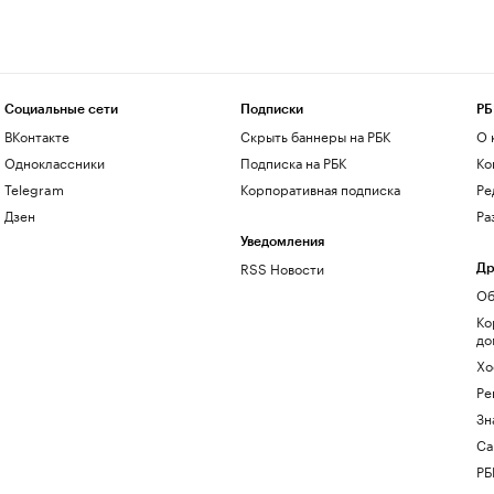
Социальные сети
Подписки
РБ
ВКонтакте
Скрыть баннеры на РБК
О 
Одноклассники
Подписка на РБК
Ко
Telegram
Корпоративная подписка
Ре
Дзен
Ра
Уведомления
RSS Новости
Др
Об
Ко
до
Хо
Ре
Зн
Са
РБ