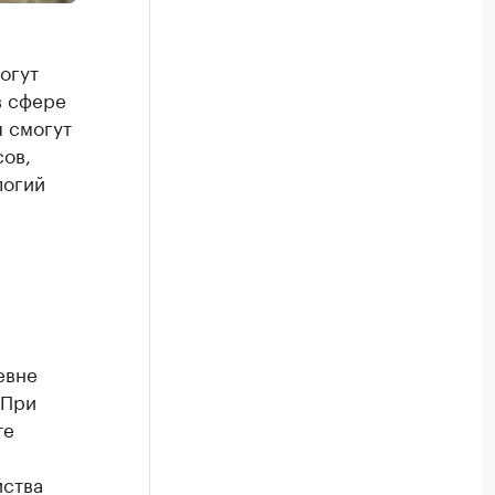
огут
в сфере
 смогут
сов,
логий
евне
 При
те
йства