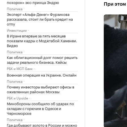
похорон» экс-принца Эндрю
При этом
Политика
Эксперт «Альфа-Денег» Фурзикова
рассказала, стоит ли брать кредит на
отпу
Инвестиции
В Иране впервые за пять месяцев
показали кадры с Моджтабой Хаменеи.
Видео
Политика
Как облигационный долг помог решить
задачи реального бизнеса. Кейсы
РБК и МСП Банк
Военная операция на Украине. Онлайн
Политика
Почему инвесторы выбирают офисы в
оживленных районах Москвы
РБК и Upside
Минобороны сообщило об ударах по
складам с горючим в Одессе и
Черноморске
Политика
Где добывают золото в России и можно