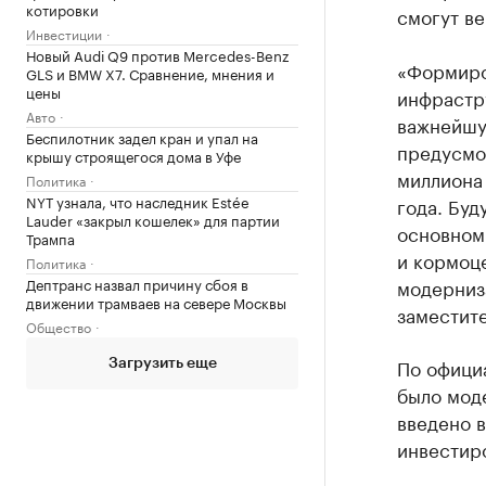
котировки
смогут в
Инвестиции
Новый Audi Q9 против Mercedes-Benz
«Формиро
GLS и BMW X7. Сравнение, мнения и
цены
инфрастр
Авто
важнейшу
Беспилотник задел кран и упал на
предусмо
крышу строящегося дома в Уфе
миллиона
Политика
NYT узнала, что наследник Estée
года. Буд
Lauder «закрыл кошелек» для партии
основном
Трампа
и кормоц
Политика
Дептранс назвал причину сбоя в
модерниза
движении трамваев на севере Москвы
заместите
Общество
По официа
Загрузить еще
было мод
введено 
инвестиро