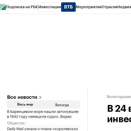
Подписка на РБК
Инвестиции
Мероприятия
Отрасли
Недви
РБК Курсы
РБК Life
Тренды
Визионеры
Национальные проекты
Горо
Газета
Спецпроекты СПб
Конференции СПб
Спецпроекты
Проверк
Вологодская
Все новости
Вологда
Весь мир
В 24
В Баренцевом море нашли затонувшее
в 1942 году немецкое судно. Видео
инве
Общество
Daily Mail узнала о плане «королевских