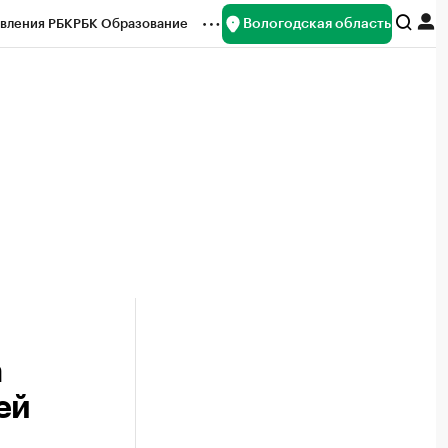
Вологодская область
вления РБК
РБК Образование
редитные рейтинги
Франшизы
нсы
Рынок наличной валюты
а
ей