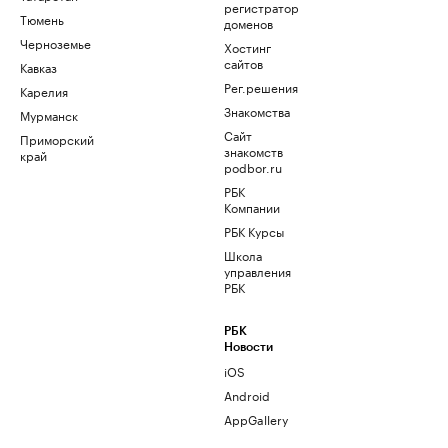
регистратор
Тюмень
доменов
Черноземье
Хостинг
сайтов
Кавказ
Рег.решения
Карелия
Знакомства
Мурманск
Сайт
Приморский
знакомств
край
podbor.ru
РБК
Компании
РБК Курсы
Школа
управления
РБК
РБК
Новости
iOS
Android
AppGallery