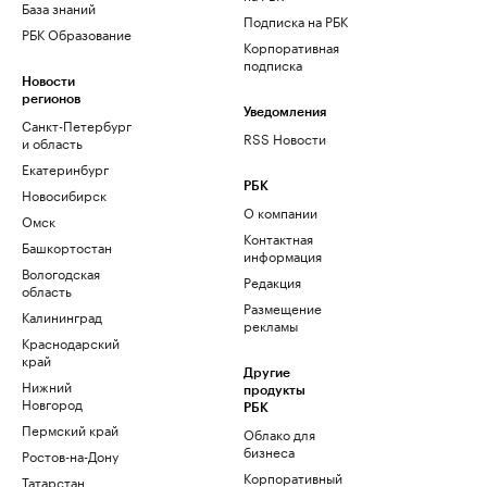
База знаний
Подписка на РБК
РБК Образование
Корпоративная
подписка
Новости
регионов
Уведомления
Санкт-Петербург
RSS Новости
и область
Екатеринбург
РБК
Новосибирск
О компании
Омск
Контактная
Башкортостан
информация
Вологодская
Редакция
область
Размещение
Калининград
рекламы
Краснодарский
край
Другие
Нижний
продукты
Новгород
РБК
Пермский край
Облако для
бизнеса
Ростов-на-Дону
Корпоративный
Татарстан