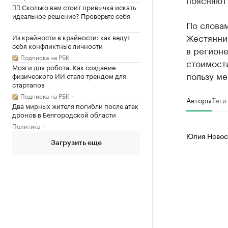
✍🏻 Сколько вам стоит привычка искать
идеальное решение? Проверьте себя
По слова
Жестянник
Из крайности в крайности: как ведут
себя конфликтные личности
в регионе
Подписка на РБК
стоимости
Мозги для робота. Как создание
пользу ме
физического ИИ стало трендом для
стартапов
Подписка на РБК
Авторы
Теги
Два мирных жителя погибли после атак
дронов в Белгородской области
Политика
Юлия Новос
Загрузить еще