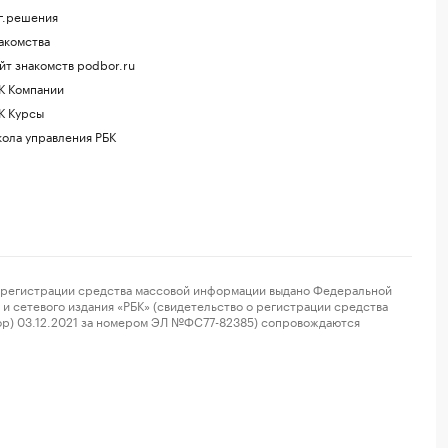
г.решения
акомства
йт знакомств podbor.ru
К Компании
К Курсы
ола управления РБК
регистрации средства массовой информации выдано Федеральной
и сетевого издания «РБК» (свидетельство о регистрации средства
ор) 03.12.2021 за номером ЭЛ №ФС77-82385) сопровождаются