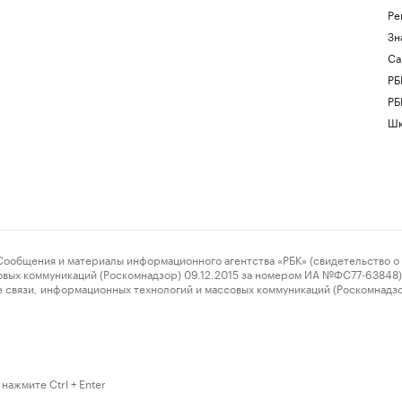
Ре
Зн
Са
РБ
РБ
Шк
ения и материалы информационного агентства «РБК» (свидетельство о 
овых коммуникаций (Роскомнадзор) 09.12.2015 за номером ИА №ФС77-63848) 
 связи, информационных технологий и массовых коммуникаций (Роскомнадз
нажмите Ctrl + Enter