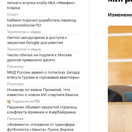
летнего игрока клуба НБА «Мемфис»
Кларка
Спорт
Изменени
Кабмин поручил доработать переход
на российское ПО
Технологии и медиа
Gemini заподозрили в доступе к
закрытым Google-документам
Технологии и медиа
Число сбитых на подлете к Москве
дронов превысило десять
Политика
МИД России заявил о попытках Запада
втянуть Грузию в «кровавые авантюры»
Политика
Инженер по имени Прометей. Что
известно о новом ИИ-стартапе Безоса
Подписка на РБК
Пашинян объявил закрытой страницу
конфликта Армении и Азербайджана
Политика
«Фламенго» отказался от трансфера
футболиста «Зенита» Луиса Энрике