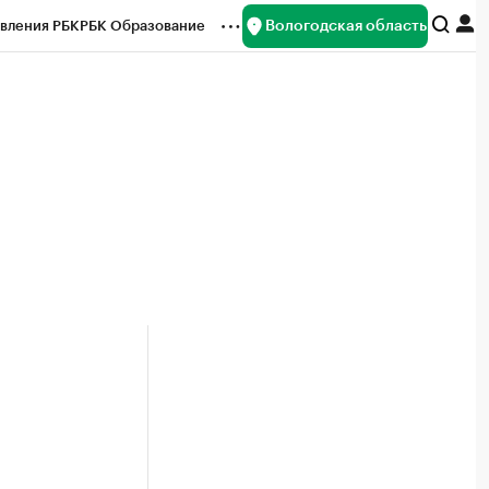
Вологодская область
вления РБК
РБК Образование
редитные рейтинги
Франшизы
нсы
Рынок наличной валюты