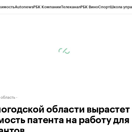
жимость
Autonews
РБК Компании
Телеканал
РБК Вино
Спорт
Школа упра
д
Стиль
Крипто
РБК Бизнес-среда
Дискуссионный клуб
Исследования
К
а контрагентов
Политика
Экономика
Бизнес
Технологии и медиа
Фина
 область
логодской области вырастет
мость патента на работу для
антов