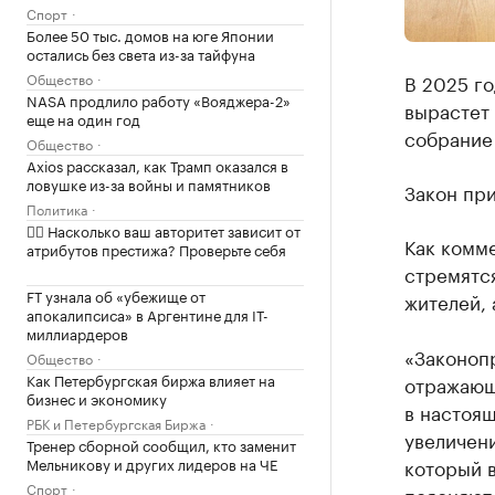
Спорт
Более 50 тыс. домов на юге Японии
остались без света из-за тайфуна
Общество
В 2025 го
NASA продлило работу «Вояджера-2»
вырастет 
еще на один год
собрание
Общество
Axios рассказал, как Трамп оказался в
ловушке из-за войны и памятников
Закон при
Политика
✍🏻 Насколько ваш авторитет зависит от
Как комм
атрибутов престижа? Проверьте себя
стремятс
FT узнала об «убежище от
жителей, 
апокалипсиса» в Аргентине для IT-
миллиардеров
«Законопр
Общество
Как Петербургская биржа влияет на
отражающ
бизнес и экономику
в настоящ
РБК и Петербургская Биржа
увеличени
Тренер сборной сообщил, кто заменит
Мельникову и других лидеров на ЧЕ
который в
Спорт
поясняют