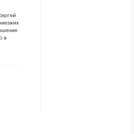
Сергей
риезжих
вышение
р в