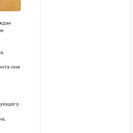
аждан
ое
а.
ента они
вующего
на,