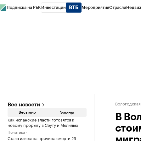
Подписка на РБК
Инвестиции
Мероприятия
Отрасли
Недви
РБК Курсы
РБК Life
Тренды
Визионеры
Национальные проекты
Горо
Газета
Спецпроекты СПб
Конференции СПб
Спецпроекты
Проверк
Вологодская
Все новости
Вологда
Весь мир
В Во
Как испанские власти готовятся к
новому прорыву в Сеуту и Мелилью
стои
Политика
Стала известна причина смерти 29-
мигр