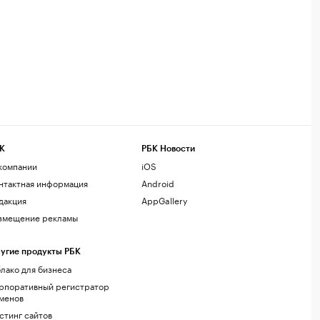
К
РБК Новости
компании
iOS
нтактная информация
Android
дакция
AppGallery
змещение рекламы
угие продукты РБК
лако для бизнеса
рпоративный регистратор
менов
стинг сайтов