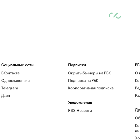
Социальные сети
Подписки
РБ
ВКонтакте
Скрыть баннеры на РБК
О 
Одноклассники
Подписка на РБК
Ко
Telegram
Корпоративная подписка
Ре
Дзен
Ра
Уведомления
RSS Новости
Др
Об
Ко
до
Хо