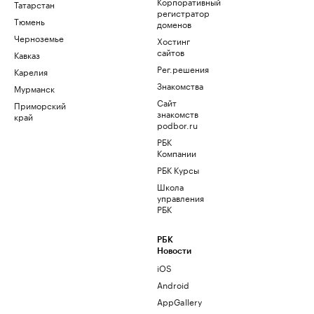
Корпоративный
Татарстан
регистратор
Тюмень
доменов
Черноземье
Хостинг
сайтов
Кавказ
Рег.решения
Карелия
Знакомства
Мурманск
Сайт
Приморский
знакомств
край
podbor.ru
РБК
Компании
РБК Курсы
Школа
управления
РБК
РБК
Новости
iOS
Android
AppGallery