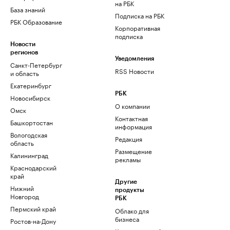
на РБК
База знаний
Подписка на РБК
РБК Образование
Корпоративная
подписка
Новости
регионов
Уведомления
Санкт-Петербург
RSS Новости
и область
Екатеринбург
РБК
Новосибирск
О компании
Омск
Контактная
Башкортостан
информация
Вологодская
Редакция
область
Размещение
Калининград
рекламы
Краснодарский
край
Другие
Нижний
продукты
Новгород
РБК
Пермский край
Облако для
бизнеса
Ростов-на-Дону