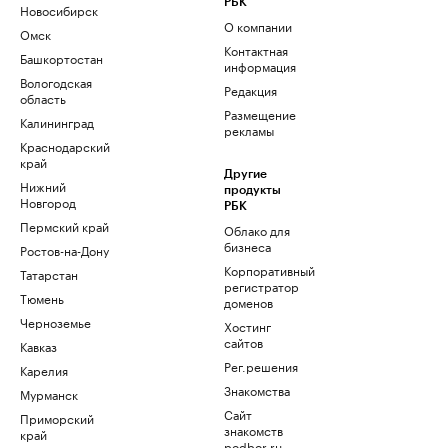
РБК
Новосибирск
О компании
Омск
Контактная
Башкортостан
информация
Вологодская
Редакция
область
Размещение
Калининград
рекламы
Краснодарский
край
Другие
Нижний
продукты
Новгород
РБК
Пермский край
Облако для
бизнеса
Ростов-на-Дону
Корпоративный
Татарстан
регистратор
Тюмень
доменов
Черноземье
Хостинг
сайтов
Кавказ
Рег.решения
Карелия
Знакомства
Мурманск
Сайт
Приморский
знакомств
край
podbor.ru