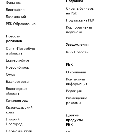
Финансы
Подписки
Скрыть баннеры
Биографии
на РБК
База знаний
Подписка на РБК
РБК Образование
Корпоративная
подписка
Новости
регионов
Уведомления
Санкт-Петербург
RSS Новости
и область
Екатеринбург
РБК
Новосибирск
О компании
Омск
Контактная
Башкортостан
информация
Вологодская
Редакция
область
Размещение
Калининград
рекламы
Краснодарский
край
Другие
Нижний
продукты
Новгород
РБК
Пермский край
Облако для