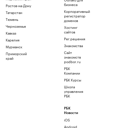
бизнеса
Ростов-на-Дону
Корпоративный
Татарстан
регистратор
Тюмень
доменов
Черноземье
Хостинг
сайтов
Кавказ
Рег.решения
Карелия
Знакомства
Мурманск
Сайт
Приморский
знакомств
край
podbor.ru
РБК
Компании
РБК Курсы
Школа
управления
РБК
РБК
Новости
iOS
Android