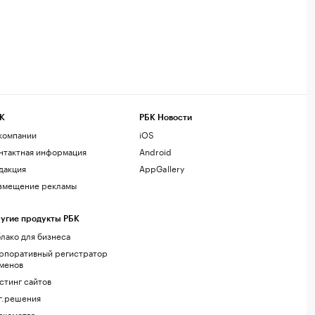
К
РБК Новости
компании
iOS
нтактная информация
Android
дакция
AppGallery
змещение рекламы
угие продукты РБК
лако для бизнеса
рпоративный регистратор
менов
стинг сайтов
г.решения
акомства