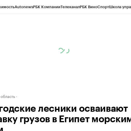
жимость
Autonews
РБК Компании
Телеканал
РБК Вино
Спорт
Школа упра
д
Стиль
Крипто
РБК Бизнес-среда
Дискуссионный клуб
Исследования
К
а контрагентов
Политика
Экономика
Бизнес
Технологии и медиа
Фина
 область
годские лесники осваивают
авку грузов в Египет морски
м