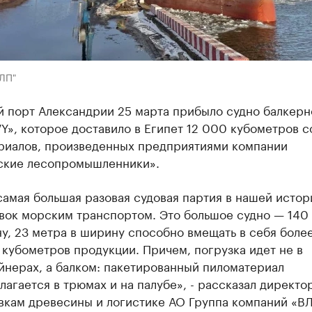
ЛП"
й порт Александрии 25 марта прибыло судно балкерн
Y», которое доставило в Египет 12 000 кубометров 
риалов, произведенных предприятиями компании
ские лесопромышленники».
самая большая разовая судовая партия в нашей истор
вок морским транспортом. Это большое судно — 140
ну, 23 метра в ширину способно вмещать в себя более
 кубометров продукции. Причем, погрузка идет не в
йнерах, а балком: пакетированный пиломатериал
лагается в трюмах и на палубе», - рассказал директо
вкам древесины и логистике АО Группа компаний «В