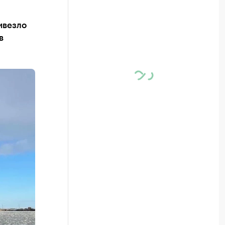
ивезло
в