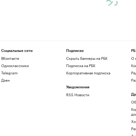
Социальные сети
Подписки
РБ
ВКонтакте
Скрыть баннеры на РБК
О 
Одноклассники
Подписка на РБК
Ко
Telegram
Корпоративная подписка
Ре
Дзен
Ра
Уведомления
RSS Новости
Др
Об
Ко
до
Хо
Ре
Зн