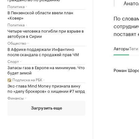
Анато
Политика
В Пензенской области ввели план
По слова
«Ковер»
Политика
сотруднич
Четыре человека погибли при взрыве в
поставят 
автобусе в Сирии
Общество
Авторы
Теги
В Африке поддержали Инфантино
после скандала с продажей прав ЧМ
Спорт
Запасы газа в Европе на минимуме. Что
Роман Шоро
будет зимой
Подписка на РБК
Экс-глава Mind Money признала вину
по «делу брокеров» о хищении ₽7 млрд
Финансы
Загрузить еще