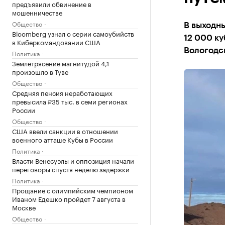
предъявили обвинение в
мошенничестве
Общество
В выходны
Bloomberg узнал о серии самоубийств
12 000 к
в Киберкомандовании США
Вологодс
Политика
Землетрясение магнитудой 4,1
произошло в Туве
Общество
Средняя пенсия неработающих
превысила ₽35 тыс. в семи регионах
России
Общество
США ввели санкции в отношении
военного атташе Кубы в России
Политика
Власти Венесуэлы и оппозиция начали
переговоры спустя неделю задержки
Политика
Прощание с олимпийским чемпионом
Иваном Едешко пройдет 7 августа в
Москве
Общество