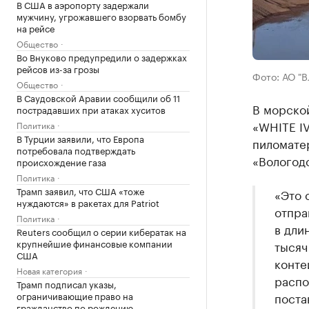
В США в аэропорту задержали
мужчину, угрожавшего взорвать бомбу
на рейсе
Общество
Во Внуково предупредили о задержках
рейсов из-за грозы
Фото: АО "В
Общество
В Саудовской Аравии сообщили об 11
В морско
пострадавших при атаках хуситов
«WHITE IV
Политика
В Турции заявили, что Европа
пиломате
потребовала подтверждать
«Вологод
происхождение газа
Политика
Трамп заявил, что США «тоже
«Это 
нуждаются» в ракетах для Patriot
отпра
Политика
в дли
Reuters сообщил о серии кибератак на
крупнейшие финансовые компании
тысяч
США
конте
Новая категория
распо
Трамп подписал указы,
ограничивающие право на
поста
гражданство по рождению