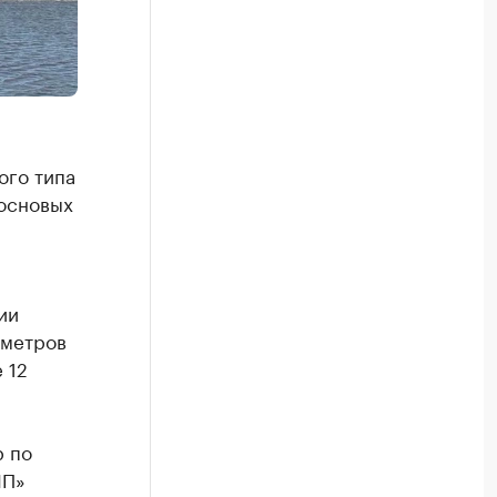
ого типа
сосновых
ии
 метров
 12
р по
ЛП»