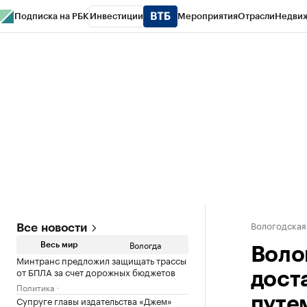
Подписка на РБК
Инвестиции
Мероприятия
Отрасли
Недви
РБК Курсы
РБК Life
Тренды
Визионеры
Национальные проекты
Горо
Газета
Спецпроекты СПб
Конференции СПб
Спецпроекты
Проверк
Вологодская
Все новости
Вологда
Весь мир
Воло
Минтранс предложил защищать трассы
от БПЛА за счет дорожных бюджетов
дост
Политика
Супруге главы издательства «Джем»
путе