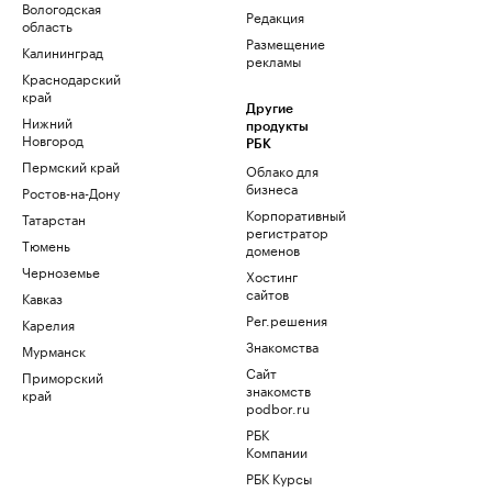
Вологодская
Редакция
область
Размещение
Калининград
рекламы
Краснодарский
край
Другие
Нижний
продукты
Новгород
РБК
Пермский край
Облако для
бизнеса
Ростов-на-Дону
Корпоративный
Татарстан
регистратор
Тюмень
доменов
Черноземье
Хостинг
сайтов
Кавказ
Рег.решения
Карелия
Знакомства
Мурманск
Сайт
Приморский
знакомств
край
podbor.ru
РБК
Компании
РБК Курсы