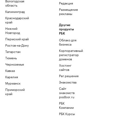
Вологодская
Редакция
область
Размещение
Калининград
рекламы
Краснодарский
край
Другие
Нижний
продукты
Новгород
РБК
Пермский край
Облако для
бизнеса
Ростов-на-Дону
Корпоративный
Татарстан
регистратор
Тюмень
доменов
Черноземье
Хостинг
сайтов
Кавказ
Рег.решения
Карелия
Знакомства
Мурманск
Сайт
Приморский
знакомств
край
podbor.ru
РБК
Компании
РБК Курсы