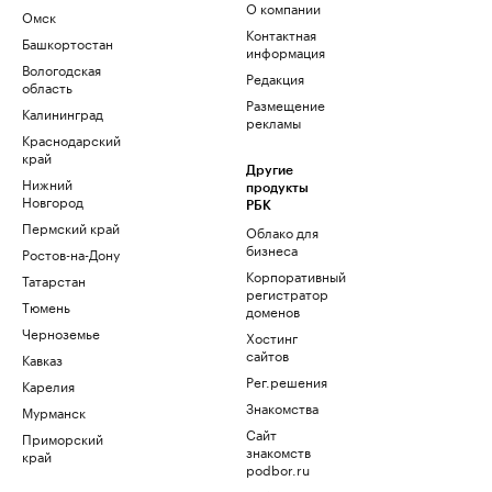
О компании
Омск
Контактная
Башкортостан
информация
Вологодская
Редакция
область
Размещение
Калининград
рекламы
Краснодарский
край
Другие
Нижний
продукты
Новгород
РБК
Пермский край
Облако для
бизнеса
Ростов-на-Дону
Корпоративный
Татарстан
регистратор
Тюмень
доменов
Черноземье
Хостинг
сайтов
Кавказ
Рег.решения
Карелия
Знакомства
Мурманск
Сайт
Приморский
знакомств
край
podbor.ru