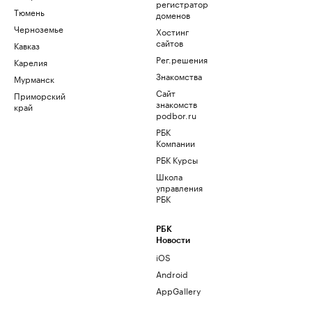
регистратор
Тюмень
доменов
Черноземье
Хостинг
сайтов
Кавказ
Рег.решения
Карелия
Знакомства
Мурманск
Сайт
Приморский
знакомств
край
podbor.ru
РБК
Компании
РБК Курсы
Школа
управления
РБК
РБК
Новости
iOS
Android
AppGallery