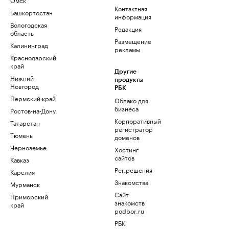
Контактная
Башкортостан
информация
Вологодская
Редакция
область
Размещение
Калининград
рекламы
Краснодарский
край
Другие
Нижний
продукты
Новгород
РБК
Пермский край
Облако для
бизнеса
Ростов-на-Дону
Корпоративный
Татарстан
регистратор
Тюмень
доменов
Черноземье
Хостинг
сайтов
Кавказ
Рег.решения
Карелия
Знакомства
Мурманск
Сайт
Приморский
знакомств
край
podbor.ru
РБК