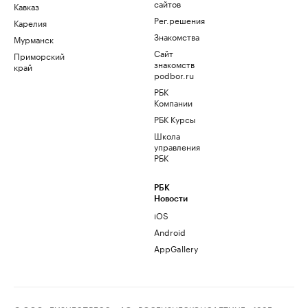
сайтов
Кавказ
Рег.решения
Карелия
Знакомства
Мурманск
Сайт
Приморский
знакомств
край
podbor.ru
РБК
Компании
РБК Курсы
Школа
управления
РБК
РБК
Новости
iOS
Android
AppGallery