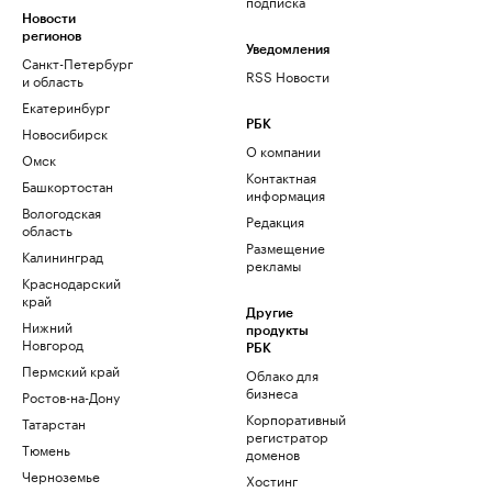
подписка
Новости
регионов
Уведомления
Санкт-Петербург
RSS Новости
и область
Екатеринбург
РБК
Новосибирск
О компании
Омск
Контактная
Башкортостан
информация
Вологодская
Редакция
область
Размещение
Калининград
рекламы
Краснодарский
край
Другие
Нижний
продукты
Новгород
РБК
Пермский край
Облако для
бизнеса
Ростов-на-Дону
Корпоративный
Татарстан
регистратор
Тюмень
доменов
Черноземье
Хостинг