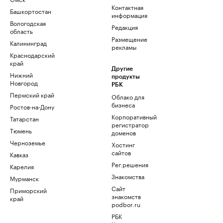
Контактная
Башкортостан
информация
Вологодская
Редакция
область
Размещение
Калининград
рекламы
Краснодарский
край
Другие
Нижний
продукты
Новгород
РБК
Пермский край
Облако для
бизнеса
Ростов-на-Дону
Корпоративный
Татарстан
регистратор
Тюмень
доменов
Черноземье
Хостинг
сайтов
Кавказ
Рег.решения
Карелия
Знакомства
Мурманск
Сайт
Приморский
знакомств
край
podbor.ru
РБК