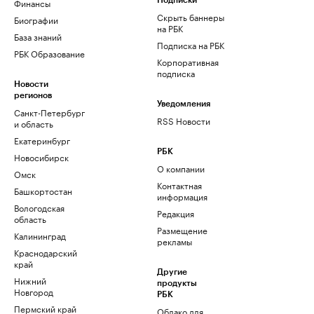
Финансы
Подписки
Скрыть баннеры
Биографии
на РБК
База знаний
Подписка на РБК
РБК Образование
Корпоративная
подписка
Новости
регионов
Уведомления
Санкт-Петербург
RSS Новости
и область
Екатеринбург
РБК
Новосибирск
О компании
Омск
Контактная
Башкортостан
информация
Вологодская
Редакция
область
Размещение
Калининград
рекламы
Краснодарский
край
Другие
Нижний
продукты
Новгород
РБК
Пермский край
Облако для