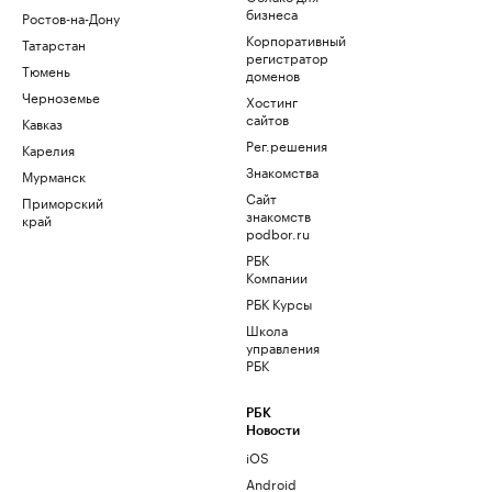
бизнеса
Ростов-на-Дону
Корпоративный
Татарстан
регистратор
Тюмень
доменов
Черноземье
Хостинг
сайтов
Кавказ
Рег.решения
Карелия
Знакомства
Мурманск
Сайт
Приморский
знакомств
край
podbor.ru
РБК
Компании
РБК Курсы
Школа
управления
РБК
РБК
Новости
iOS
Android