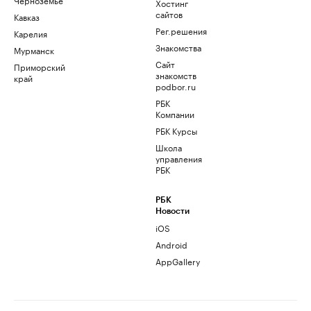
Хостинг
сайтов
Кавказ
Рег.решения
Карелия
Знакомства
Мурманск
Сайт
Приморский
знакомств
край
podbor.ru
РБК
Компании
РБК Курсы
Школа
управления
РБК
РБК
Новости
iOS
Android
AppGallery