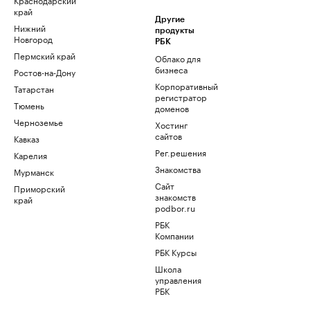
край
Другие
Нижний
продукты
Новгород
РБК
Пермский край
Облако для
бизнеса
Ростов-на-Дону
Корпоративный
Татарстан
регистратор
Тюмень
доменов
Черноземье
Хостинг
сайтов
Кавказ
Рег.решения
Карелия
Знакомства
Мурманск
Сайт
Приморский
знакомств
край
podbor.ru
РБК
Компании
РБК Курсы
Школа
управления
РБК