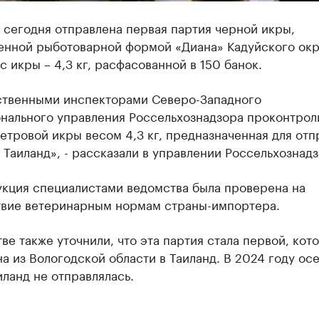
 сегодня отправлена первая партия черной икры,
енной рыботоварной формой «Диана» Кадуйского окр
 икры – 4,3 кг, расфасованной в 150 банок.
ственными инспекторами Северо-Западного
нального управления Россельхознадзора проконтрол
етровой икры весом 4,3 кг, предназначенная для отп
 Таиланд», - рассказали в управлении Россельхознадз
укция специалистами ведомства была проверена на
твие ветеринарным нормам страны-импортера.
ве также уточнили, что эта партия стала первой, кот
а из Вологодской области в Таиланд. В 2024 году ос
иланд не отправлялась.