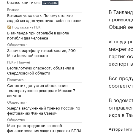
бизнес-книг июля
РАДИО
Бизнес
В Таиланд
Великая усталость. Почему столько
произвед
людей сегодня чувствуют себя на грани
Общий вес
Подписка на РБК
В Таиланде при стрельбе в школе
погибли два человека
«Государ
Общество
межрегио
Зачем смартфону телеобъектив, 200
партия ос
Мп и большой сенсор
РБК и Huawei
экспорт в
Беспилотную опасность объявили в
Свердловской области
Вся прод
Политика
соответс
Синоптик допустил обновление
температурного рекорда в Москве 7
августа
В ведомст
Общество
отправлен
Умерла заслуженный тренер России по
фехтованию Фаина Саевич
икра в Та
Общество
Минтранс предложил способ
Авторы
Теги
финансирования защиты трасс от БПЛА