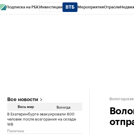
Подписка на РБК
Инвестиции
Мероприятия
Отрасли
Недви
РБК Курсы
РБК Life
Тренды
Визионеры
Национальные проекты
Горо
Газета
Спецпроекты СПб
Конференции СПб
Спецпроекты
Проверк
Вологодская
Все новости
Вологда
Весь мир
Воло
В Екатеринбурге эвакуировали 800
человек после возгорания на складе
отпр
WB
Политика