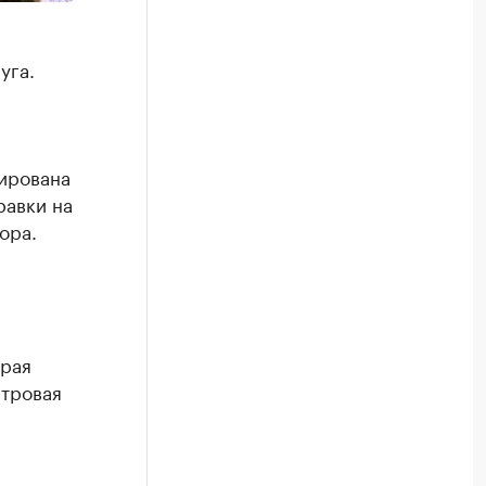
уга.
ирована
равки на
ора.
орая
етровая