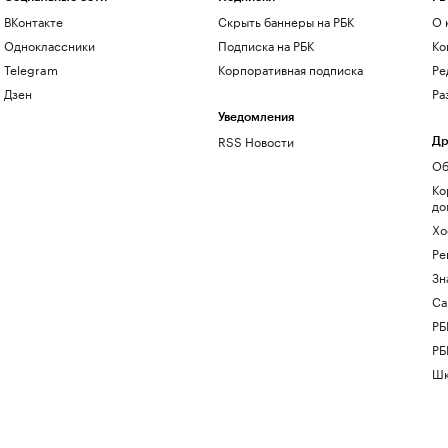
ВКонтакте
Скрыть баннеры на РБК
О 
Одноклассники
Подписка на РБК
Ко
Telegram
Корпоративная подписка
Ре
Дзен
Ра
Уведомления
RSS Новости
Др
Об
Ко
до
Хо
Ре
Зн
Са
РБ
РБ
Шк