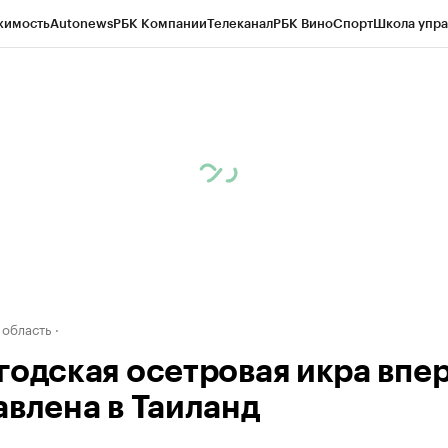
жимость
Autonews
РБК Компании
Телеканал
РБК Вино
Спорт
Школа упра
д
Стиль
Крипто
РБК Бизнес-среда
Дискуссионный клуб
Исследования
К
а контрагентов
Политика
Экономика
Бизнес
Технологии и медиа
Фина
 область
годская осетровая икра впе
авлена в Таиланд