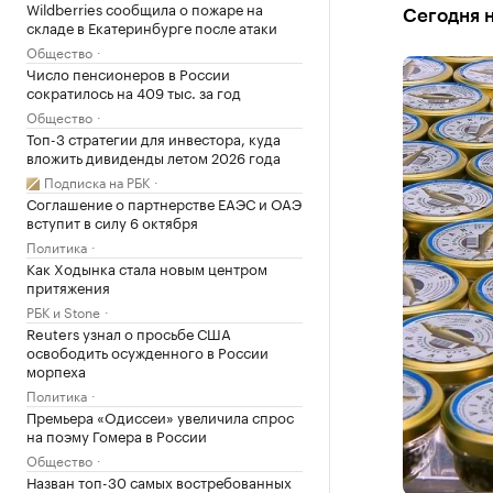
Wildberries сообщила о пожаре на
Сегодня н
складе в Екатеринбурге после атаки
Общество
Число пенсионеров в России
сократилось на 409 тыс. за год
Общество
Топ-3 стратегии для инвестора, куда
вложить дивиденды летом 2026 года
Подписка на РБК
Соглашение о партнерстве ЕАЭС и ОАЭ
вступит в силу 6 октября
Политика
Как Ходынка стала новым центром
притяжения
РБК и Stone
Reuters узнал о просьбе США
освободить осужденного в России
морпеха
Политика
Премьера «Одиссеи» увеличила спрос
на поэму Гомера в России
Общество
Назван топ-30 самых востребованных