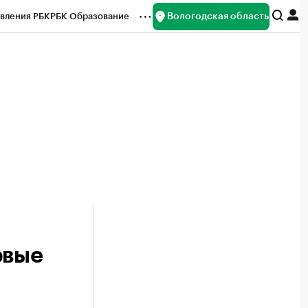
Вологодская область
вления РБК
РБК Образование
редитные рейтинги
Франшизы
нсы
Рынок наличной валюты
рвые