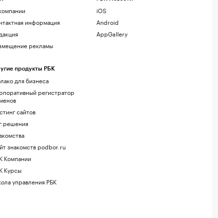
компании
iOS
нтактная информация
Android
дакция
AppGallery
змещение рекламы
угие продукты РБК
лако для бизнеса
рпоративный регистратор
менов
стинг сайтов
г.решения
акомства
йт знакомств podbor.ru
К Компании
К Курсы
ола управления РБК