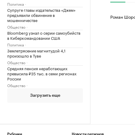
Политика
Супруге главы издательства «Джем»
предъявили обвинение в
Роман Шоро
мошенничестве
Общество
Bloomberg узнал о серии самоубийств
в Киберкомандовании США
Политика
Землетрясение магнитудой 4,1
произошло в Туве
Общество
Средняя пенсия неработающих
превысила ₽35 тыс. в семи регионах
России
Общество
Загрузить еще
Рубрики
Новости регионов