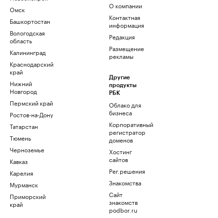
О компании
Омск
Контактная
Башкортостан
информация
Вологодская
Редакция
область
Размещение
Калининград
рекламы
Краснодарский
край
Другие
Нижний
продукты
Новгород
РБК
Пермский край
Облако для
бизнеса
Ростов-на-Дону
Корпоративный
Татарстан
регистратор
Тюмень
доменов
Черноземье
Хостинг
сайтов
Кавказ
Рег.решения
Карелия
Знакомства
Мурманск
Сайт
Приморский
знакомств
край
podbor.ru