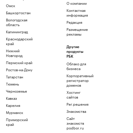
О компании
Омск
Контактная
Башкортостан
информация
Вологодская
Редакция
область
Размещение
Калининград
рекламы
Краснодарский
край
Другие
Нижний
продукты
Новгород
РБК
Пермский край
Облако для
бизнеса
Ростов-на-Дону
Корпоративный
Татарстан
регистратор
Тюмень
доменов
Черноземье
Хостинг
сайтов
Кавказ
Рег.решения
Карелия
Знакомства
Мурманск
Сайт
Приморский
знакомств
край
podbor.ru