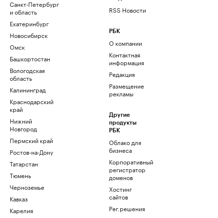
Санкт-Петербург
RSS Новости
и область
Екатеринбург
РБК
Новосибирск
О компании
Омск
Контактная
Башкортостан
информация
Вологодская
Редакция
область
Размещение
Калининград
рекламы
Краснодарский
край
Другие
Нижний
продукты
Новгород
РБК
Пермский край
Облако для
бизнеса
Ростов-на-Дону
Корпоративный
Татарстан
регистратор
Тюмень
доменов
Черноземье
Хостинг
сайтов
Кавказ
Рег.решения
Карелия