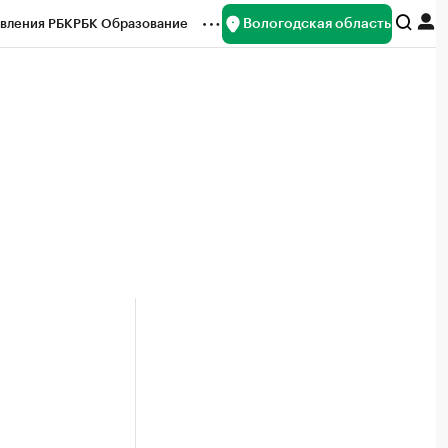
Вологодская область
вления РБК
РБК Образование
редитные рейтинги
Франшизы
нсы
Рынок наличной валюты