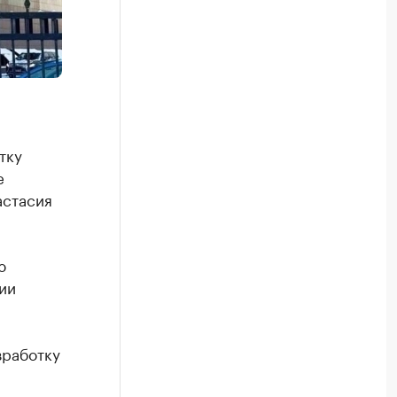
тку
е
астасия
ю
ии
зработку