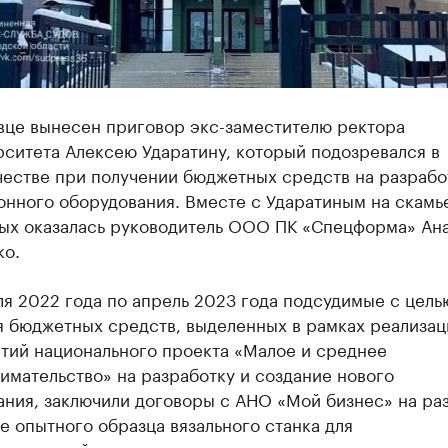
вце вынесен приговор экс-заместителю ректора
ситета Алексею Ударатину, который подозревался в
естве при получении бюджетных средств на разрабо
онного оборудования. Вместе с Ударатиным на скамь
ых оказалась руководитель ООО ПК «Спецформа» Ан
ко.
я 2022 года по апрель 2023 года подсудимые с цель
я бюджетных средств, выделенных в рамках реализац
тий национального проекта «Малое и среднее
мательство» на разработку и создание нового
ания, заключили договоры с АНО «Мой бизнес» на ра
е опытного образца вязального станка для