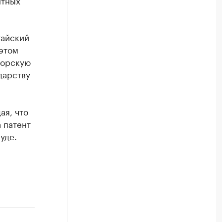
нтных
тайский
этом
торскую
дарству
ая, что
 патент
уде.