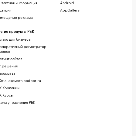
нтактная информация
Android
дакция
AppGallery
змещение рекламы
угие продукты РБК
лако для бизнеса
рпоративный регистратор
менов
стинг сайтов
г.решения
акомства
йт знакомств podbor.ru
К Компании
К Курсы
ола управления РБК