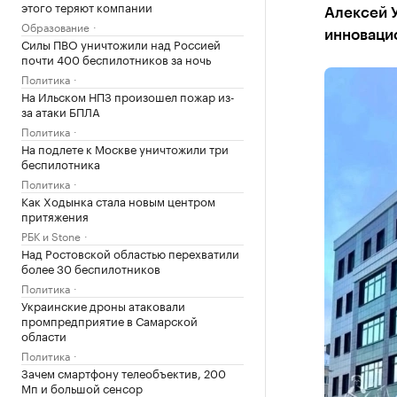
этого теряют компании
Алексей 
Образование
инноваци
Силы ПВО уничтожили над Россией
почти 400 беспилотников за ночь
Политика
На Ильском НПЗ произошел пожар из-
за атаки БПЛА
Политика
На подлете к Москве уничтожили три
беспилотника
Политика
Как Ходынка стала новым центром
притяжения
РБК и Stone
Над Ростовской областью перехватили
более 30 беспилотников
Политика
Украинские дроны атаковали
промпредприятие в Самарской
области
Политика
Зачем смартфону телеобъектив, 200
Мп и большой сенсор