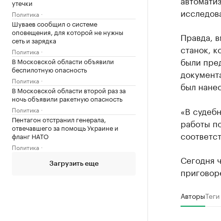
автоматиз
утечки
исследова
Политика
Шуваев сообщил о системе
оповещения, для которой не нужны
Правда, 
сеть и зарядка
станок, к
Политика
были пре
В Московской области объявили
беспилотную опасность
документа
Политика
был нанес
В Московской области второй раз за
ночь объявили ракетную опасность
«В судебн
Политика
Пентагон отстранил генерала,
работы по
отвечавшего за помощь Украине и
соответст
фланг НАТО
Политика
Сегодня 
Загрузить еще
приговоре
Авторы
Теги