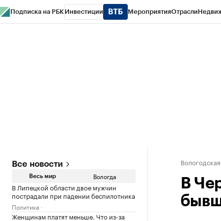
Подписка на РБК
Инвестиции
Мероприятия
Отрасли
Недви
РБК Курсы
РБК Life
Тренды
Визионеры
Национальные проекты
Горо
Газета
Спецпроекты СПб
Конференции СПб
Спецпроекты
Проверк
Вологодская
Все новости
Вологда
Весь мир
В Че
В Липецкой области двое мужчин
пострадали при падении беспилотника
бывш
Политика
Женщинам платят меньше. Что из-за