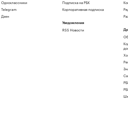
Одноклассники
Подписка на РБК
Ко
Telegram
Корпоративная подписка
Ре
Дзен
Ра
Уведомления
RSS Новости
Др
Об
Ко
до
Хо
Ре
Зн
Са
РБ
РБ
Шк