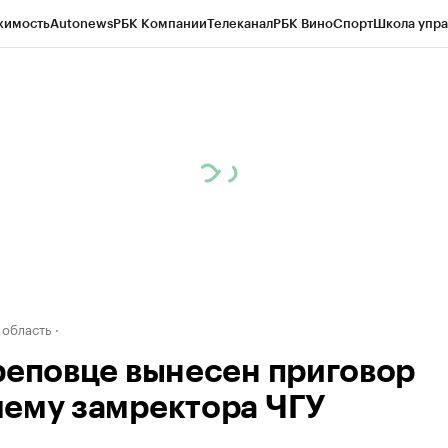
жимость
Autonews
РБК Компании
Телеканал
РБК Вино
Спорт
Школа упра
д
Стиль
Крипто
РБК Бизнес-среда
Дискуссионный клуб
Исследования
К
а контрагентов
Политика
Экономика
Бизнес
Технологии и медиа
Фина
 область
реповце вынесен приговор
ему замректора ЧГУ