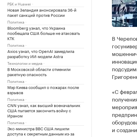
РБК и Huawei
Новая Зеландия анонсировала 36-й
пакет санкций против России
Политика
Bloomberg узнал, что Украина
пообещала США больше не атаковать
В Черепо
КТК
госунивер
Политика
Axios узнал, что OpenAI замедлила
мошеннич
разработку ИИ-модели Astra
инноваци
Технологии и медиа
подсудим
В Московской области отменили
ракетную опасность
Григорен
Политика
Мэр Киева сообщил о пожарах после
«С феврал
взрывов
получени
Политика
CNN узнал, как высший военачальник
мероприя
США пытается закончить войну с
предприни
Ираном
оборудов
Политика
Экс-министра ВВС США лишили
и создани
доступа к секретным данным из-за