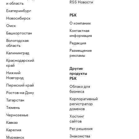
RSS Новости
и область
Екатеринбург
РБК
Новосибирск
О компании
Омск
Контактная
Башкортостан
информация
Вологодская
Редакция
область
Размещение
Калининград
рекламы
Краснодарский
край
Другие
Нижний
продукты
Новгород
РБК
Пермский край
Облако для
бизнеса
Ростов-на-Дону
Корпоративный
Татарстан
регистратор
Тюмень
доменов
Черноземье
Хостинг
сайтов
Кавказ
Рег.решения
Карелия
Знакомства
Мурманск