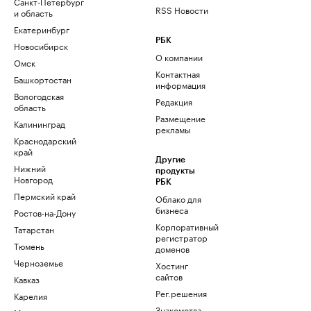
Санкт-Петербург
RSS Новости
и область
Екатеринбург
РБК
Новосибирск
О компании
Омск
Контактная
Башкортостан
информация
Вологодская
Редакция
область
Размещение
Калининград
рекламы
Краснодарский
край
Другие
Нижний
продукты
Новгород
РБК
Пермский край
Облако для
бизнеса
Ростов-на-Дону
Корпоративный
Татарстан
регистратор
Тюмень
доменов
Черноземье
Хостинг
сайтов
Кавказ
Рег.решения
Карелия
Знакомства